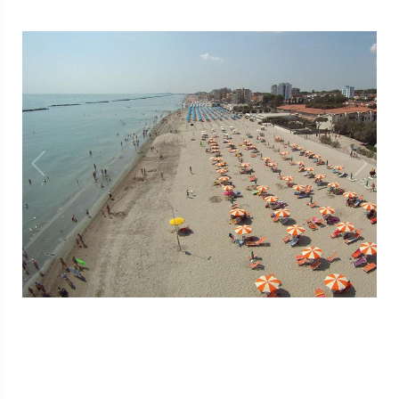
1
/
1