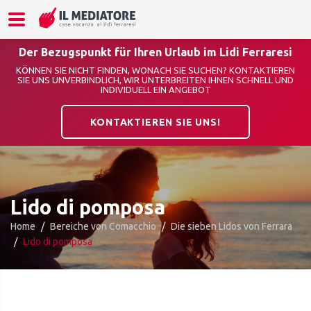
Der Bezugspunkt für Ihren Urlaub im Lidi Ferraresi
KÖNNEN SIE NICHT FINDEN, WONACH SIE SUCHEN? KONTAKTIEREN
SIE UNS UNVERBINDLICH, WIR UNTERBREITEN IHNEN SCHNELL UND
INDIVIDUELL EIN ANGEBOT
KONTAKTIEREN SIE UNS!
Lido di pomposa
Home
Bereiche von Comacchio
Die sieben Lidos von Ferrara
Lido di pomposa