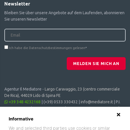
Newsletter
Bleiben Sie über unsere Angebote auf dem Laufenden, abonnieren
Sie unseren Newsletter
Ich habe die Datenschutzbestimmungen gelesen
*
MELDEN SIE MICH AN
Agentur Il Mediatore -
Largo Caravaggio, 23 (centro commerciale
De Rica), 44029 Lido di Spina FE
+39 348 4232168
|
(+39) 0533 330432
|
info@mediatore.it
| P.I.
01014620387 | CF 00870440385 | CIN: IT038006B4SVSM6JCV |
CIR: 038006 - CV - 00064
Informative
We and selected third parties use cookies or similar