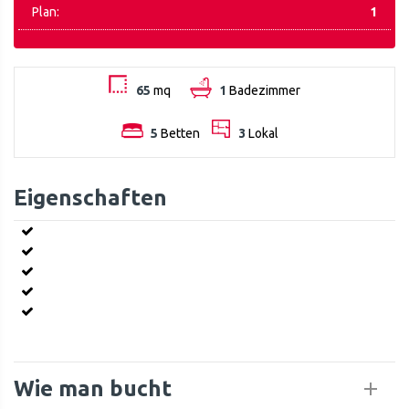
Plan:
1
65
mq
1
Badezimmer
5
Betten
3
Lokal
Eigenschaften
Wie man bucht