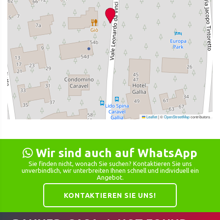
Leaflet
|
©
OpenStreetMap
contributors
Wir sind auch auf WhatsApp
Sie finden nicht, wonach Sie suchen? Kontaktieren Sie uns
unverbindlich, wir unterbreiten Ihnen schnell und individuell ein
Angebot.
KONTAKTIEREN SIE UNS!