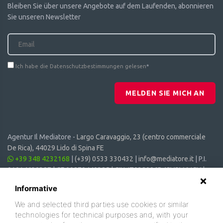
Bleiben Sie über unsere Angebote auf dem Laufenden, abonnieren
Sie unseren Newsletter
Ich habe die Datenschutzbestimmungen gelesen
*
MELDEN SIE MICH AN
Agentur Il Mediatore -
Largo Caravaggio, 23 (centro commerciale
De Rica), 44029 Lido di Spina FE
+39 348 4232168
|
(+39) 0533 330432
|
info@mediatore.it
| P.I.
01014620387 | CF 00870440385 | CIN: IT038006B4SVSM6JCV |
CIR: 038006 - CV - 00064
Informative
We and selected third parties use cookies or similar
technologies for technical purposes and, with your