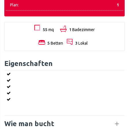
Plan:
1
55
mq
1
Badezimmer
5
Betten
3
Lokal
Eigenschaften
Wie man bucht