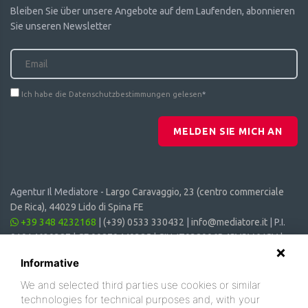
Bleiben Sie über unsere Angebote auf dem Laufenden, abonnieren
Sie unseren Newsletter
Ich habe die Datenschutzbestimmungen gelesen
*
MELDEN SIE MICH AN
Agentur Il Mediatore -
Largo Caravaggio, 23 (centro commerciale
De Rica), 44029 Lido di Spina FE
+39 348 4232168
|
(+39) 0533 330432
|
info@mediatore.it
| P.I.
01014620387 | CF 00870440385 | CIN: IT038006B4SVSM6JCV |
CIR: 038006 - CV - 00064
Informative
We and selected third parties use cookies or similar
technologies for technical purposes and, with your