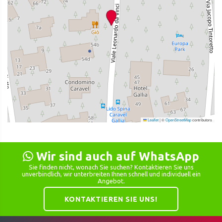
Leaflet
|
©
OpenStreetMap
contributors
Wir sind auch auf WhatsApp
Sie finden nicht, wonach Sie suchen? Kontaktieren Sie uns
unverbindlich, wir unterbreiten Ihnen schnell und individuell ein
Angebot.
KONTAKTIEREN SIE UNS!