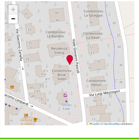
+
−
Leaflet
|
©
OpenStreetMap
contributors