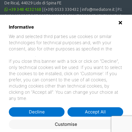
De Rica), 44029 Lido di Spina FE
+39 348 4232168
|
(+39) 0533 330432
|
info@mediatore.it
| P.I.
01014620387 | CF 00870440385 | CIN: IT038006B4SVSM6JCV |
CIR: 038006 - CV - 00064
Informative
We and selected third parties use cookies or similar
technologies for technical purposes and, with your
consent, also for other purposes as specified in the
cookie policy
.
If you close this banner with a tick or click on "Decline",
only technical cookies will be used. If you want to select
the cookies to be installed, click on 'Customise'. If you
prefer, you can consent to the use of all cookies,
including cookies other than technical cookies, by
clicking on "Accept all". You can change your choice at
any time.
Decline
Accept All
Customise