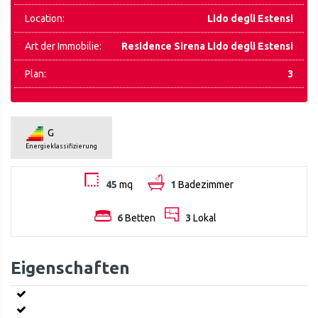
Location:
Lido degli Estensi
Art der Immobilie:
Residence Sirena Lido degli Estensi
Plan:
3
G
Energieklassifizierung
45
mq
1
Badezimmer
6
Betten
3
Lokal
Eigenschaften