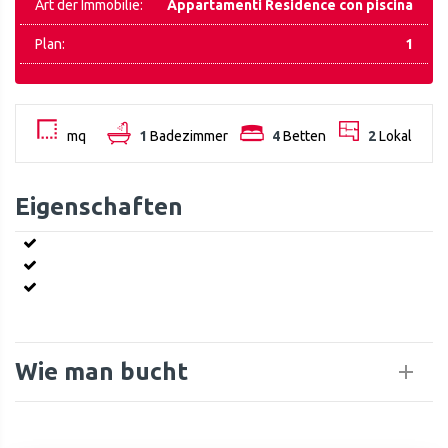
Art der Immobilie:
Appartamenti Residence con piscina
Plan:
1
mq
1
Badezimmer
4
Betten
2
Lokal
Eigenschaften
Wie man bucht