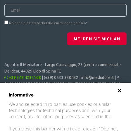
Ich habe die Datenschutzbestimmungen gelesen
*
MELDEN SIE MICH AN
Agentur Il Mediatore -
Largo Caravaggio, 23 (centro commerciale
De Rica), 44029 Lido di Spina FE
+39 348 4232168
|
(+39) 0533 330432
|
info@mediatore.it
| P.I.
01014620387 | CF 00870440385 | CIN: IT038006B4SVSM6JCV |
CIR: 038006 - CV - 00064
Informative
We and selected third parties use cookies or similar
technologies for technical purposes and, with your
consent, also for other purposes as specified in the
cookie policy
.
If you close this banner with a tick or click on "Decline",