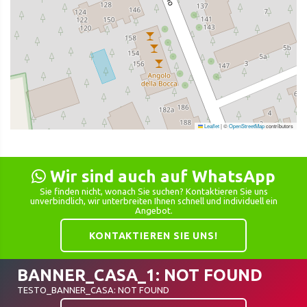
Leaflet
|
©
OpenStreetMap
contributors
Wir sind auch auf WhatsApp
Sie finden nicht, wonach Sie suchen? Kontaktieren Sie uns
unverbindlich, wir unterbreiten Ihnen schnell und individuell ein
Angebot.
KONTAKTIEREN SIE UNS!
BANNER_CASA_1: NOT FOUND
TESTO_BANNER_CASA: NOT FOUND