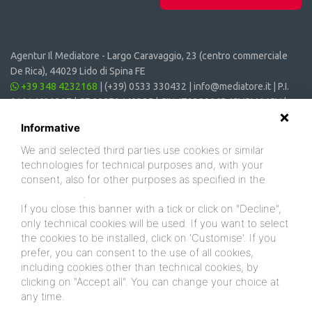
Agentur Il Mediatore -
Largo Caravaggio, 23 (centro commerciale
De Rica), 44029 Lido di Spina FE
+39 348 4232168
|
(+39) 0533 330432
|
info@mediatore.it
| P.I.
01014620387 | CF 00870440385 | CIN: IT038006B4SVSM6JCV |
CIR: 038006 - CV - 00064
Informative
We and selected third parties use cookies or similar
technologies for technical purposes and, with your
consent, also for other purposes as specified in the
cookie policy
.
If you close this banner with a tick or click on "Decline",
only technical cookies will be used. If you want to select
the cookies to be installed, click on 'Customise'. If you
prefer, you can consent to the use of all cookies,
including cookies other than technical cookies, by
clicking on "Accept all". You can change your choice at
any time.