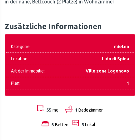
in der nahe; Bettcouch (2 Platze) in Wohnzimmer
Zusätzliche Informationen
Kategorie:
mieten
Location:
Lido di Spina
Art der Immobilie:
Ville zona Logonovo
Plan:
1
55
mq
1
Badezimmer
5
Betten
3
Lokal