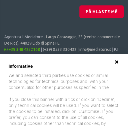
PŘIHLASTE MĚ
Agentura Il Mediatore -
Largo Caravaggio, 23 (centro commerciale
De Rica), 44029 Lido di Spina FE
+39 348 4232168
|
(+39) 0533 330432
|
info@mediatore.it
| P.I.
01014620387 | CF 00870440385 | CIN: IT038006B4SVSM6JCV |
CIR: 038006 - CV - 00064
Informative
We and selected third parties use cookies or similar
technologies for technical purposes and, with your
consent, also for other purposes as specified in the
cookie policy
.
If you close this banner with a tick or click on "Decline",
only technical cookies will be used. If you want to select
the cookies to be installed, click on 'Customise'. If you
prefer, you can consent to the use of all cookies,
including cookies other than technical cookies, by