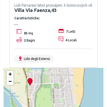
Lidi Ferraresi letní pronájem 3-ložnicových vil
Villa Via Faenza,43
Caratteristiche:
, , ,
7
Letti
85
mq
2
Bagni
4
Locali
Lido degli Estensi
+
−