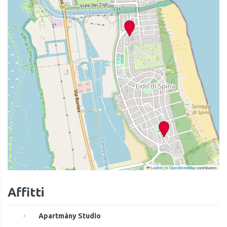
Leaflet
|
©
OpenStreetMap
contributors
Affitti
Apartmány Studio