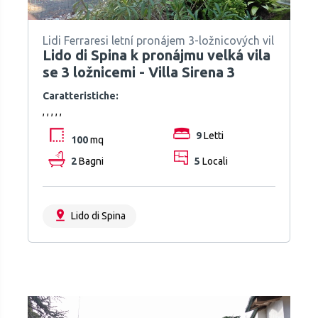
Lidi Ferraresi letní pronájem 3-ložnicových vil
Lido di Spina k pronájmu velká vila
se 3 ložnicemi - Villa Sirena 3
Caratteristiche:
, , , , ,
9
Letti
100
mq
2
Bagni
5
Locali
Lido di Spina