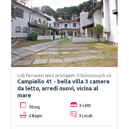
Lidi Ferraresi letní pronájem 3-ložnicových vil
Campiello 41 - bella villa 3 camere
da letto, arredi nuovi, vicina al
mare
5
Letti
70
mq
2
Bagni
3
Locali