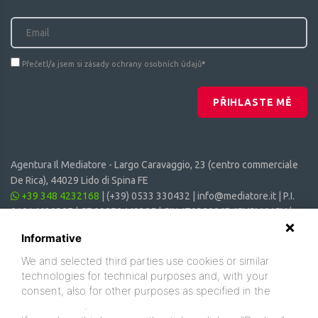
Přečetl/a jsem si zásady ochrany osobních údajů
*
PŘIHLASTE MĚ
Agentura Il Mediatore -
Largo Caravaggio, 23 (centro commerciale
De Rica), 44029 Lido di Spina FE
+39 348 4232168
|
(+39) 0533 330432
|
info@mediatore.it
| P.I.
01014620387 | CF 00870440385 | CIN: IT038006B4SVSM6JCV |
CIR: 038006 - CV - 00064
Informative
We and selected third parties use cookies or similar
technologies for technical purposes and, with your
consent, also for other purposes as specified in the
cookie policy
.