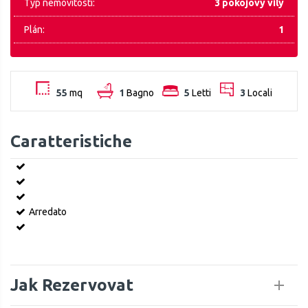
Typ nemovitosti:
3 pokojový vily
Plán:
1
55
mq
1
Bagno
5
Letti
3
Locali
Caratteristiche
Arredato
Jak Rezervovat