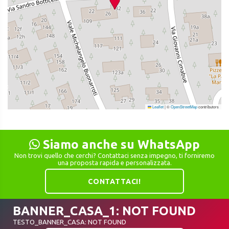
Leaflet
|
©
OpenStreetMap
contributors
Siamo anche su WhatsApp
Non trovi quello che cerchi? Contattaci senza impegno, ti forniremo
una proposta rapida e personalizzata.
CONTATTACI!
BANNER_CASA_1: NOT FOUND
TESTO_BANNER_CASA: NOT FOUND