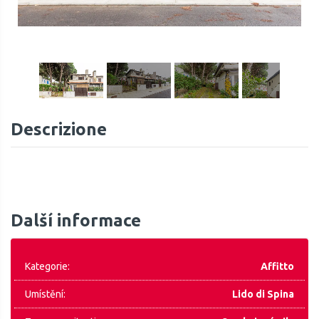
1
/
18
Descrizione
Další informace
Kategorie:
Affitto
Umístění:
Lido di Spina