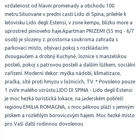
vzdalenost od hlavni promenady a obchodu 100
metru.Situovane v predni casti Lido di Spina, prilehle k
letovisku Lido degli Estensi, v zone kempu, blizko more a
uprostred pinioveho haje.Apartman PRIZEMI (55 mq - 6/7
osob) je slozeny z: prostorna soukroma zahrada s
parkovaci místo, obývací pokoj s rozkládacím
dvougaučem a drobný Kuchyně, loznice s manzelskou
posteli, pokoj s patrovou postelí a dalším lůžkem, sociální
zařízení. Moderní dekor: myčka nádobí, klimatizace,
pračka, sítě proti hmyzu v ložnicích, TV. * Povoleno pouze
1 zvíře malého vzrůstu.LIDO DI SPINA - Lido degli Estensi
je moc hezká turistická lokace, na jaderském pobřeží
regiónu EMILIA ROMAGNA, s moc pěknou pláží s jemným
pískem a rozlehlým borovicovým hájem. Moc hezké místo
pro Vaší další rodinnou dovolenou.