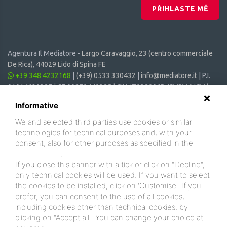
PŘIHLASTE MĚ
Agentura Il Mediatore -
Largo Caravaggio, 23 (centro commerciale
De Rica), 44029 Lido di Spina FE
+39 348 4232168
|
(+39) 0533 330432
|
info@mediatore.it
| P.I.
01014620387 | CF 00870440385 | CIN: IT038006B4SVSM6JCV |
CIR: 038006 - CV - 00064
Informative
We and selected third parties use cookies or similar
technologies for technical purposes and, with your
consent, also for other purposes as specified in the
cookie policy
.
If you close this banner with a tick or click on "Decline",
only technical cookies will be used. If you want to select
the cookies to be installed, click on 'Customise'. If you
prefer, you can consent to the use of all cookies,
including cookies other than technical cookies, by
clicking on "Accept all". You can change your choice at