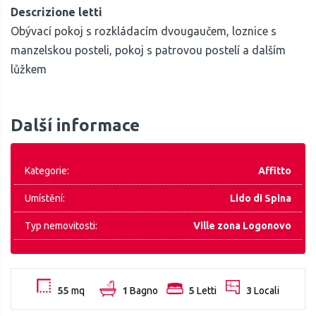
Descrizione letti
Obývací pokoj s rozkládacím dvougaučem, loznice s
manzelskou posteli, pokoj s patrovou postelí a dalším
lůžkem
Další informace
Kategorie:
Affitto
Umístění:
Lido di Spina
Typ nemovitosti:
Ville zona Logonovo
55
mq
1
Bagno
5
Letti
3
Locali