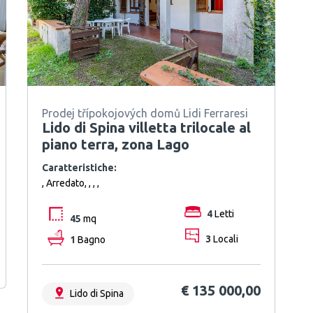
Prodej třípokojových domů Lidi Ferraresi
Lido di Spina villetta trilocale al
piano terra, zona Lago
Caratteristiche:
, Arredato, , , ,
4
Letti
45
mq
1
Bagno
3
Locali
€ 135 000,00
Lido di Spina