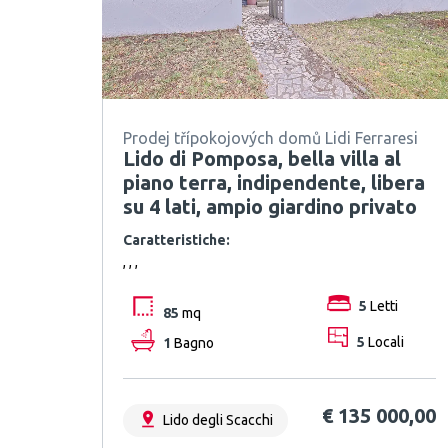
Prodej třípokojových domů Lidi Ferraresi
Lido di Pomposa, bella villa al
piano terra, indipendente, libera
su 4 lati, ampio giardino privato
Caratteristiche:
, , ,
5
Letti
85
mq
1
Bagno
5
Locali
€ 135 000,00
Lido degli Scacchi