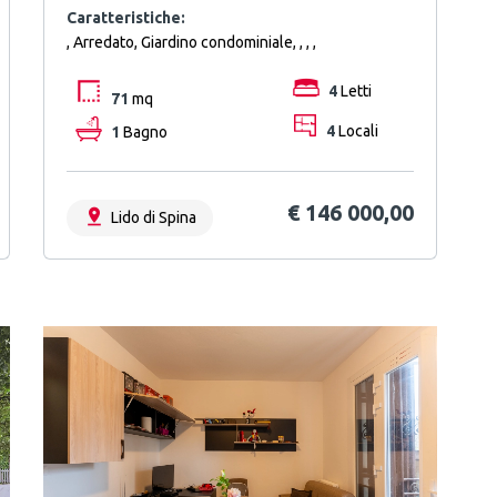
Caratteristiche:
, Arredato, Giardino condominiale, , , ,
4
Letti
71
mq
1
Bagno
4
Locali
€ 146 000,00
Lido di Spina