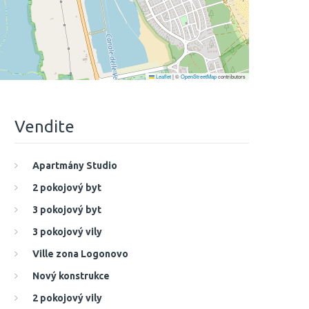
Leaflet
|
©
OpenStreetMap
contributors
Vendite
Apartmány Studio
2 pokojový byt
3 pokojový byt
3 pokojový vily
Ville zona Logonovo
Nový konstrukce
2 pokojový vily