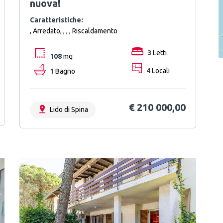
nuova!
Caratteristiche:
, Arredato, , , , Riscaldamento
3
Letti
108
mq
1
Bagno
4
Locali
€ 210 000,00
Lido di Spina