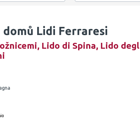
 domů Lidi Ferraresi
žnicemi, Lido di Spina, Lido degl
hi
magna
hio