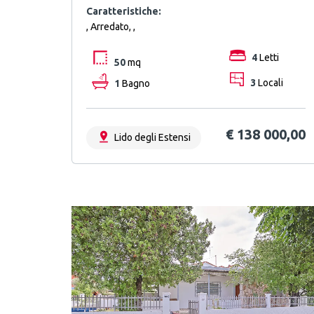
Caratteristiche:
, Arredato, ,
4
Letti
50
mq
1
Bagno
3
Locali
€ 138 000,00
Lido degli Estensi