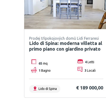
Prodej třípokojových domů Lidi Ferraresi
Lido di Spina: moderna villetta al
primo piano con giardino privato
4
Letti
65
mq
1
Bagno
3
Locali
€ 189 000,00
Lido di Spina