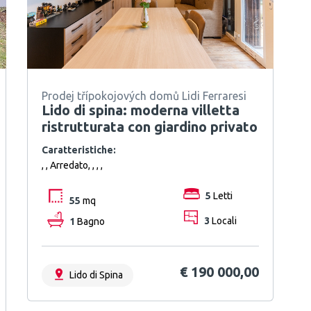
Prodej třípokojových domů Lidi Ferraresi
Lido di spina: moderna villetta
ristrutturata con giardino privato
Caratteristiche:
, , Arredato, , , ,
5
Letti
55
mq
1
Bagno
3
Locali
€ 190 000,00
Lido di Spina