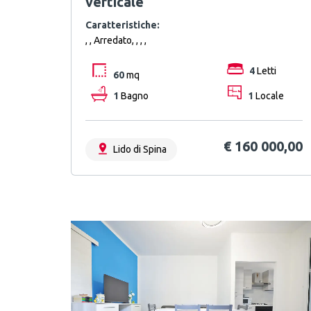
verticale
Caratteristiche:
, , Arredato, , , ,
4
Letti
60
mq
1
Bagno
1
Locale
€ 160 000,00
Lido di Spina