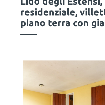
Lido degli Estensi,
residenziale, villet
piano terra con gi