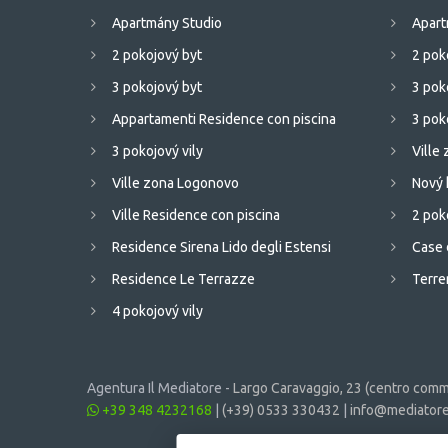
Apartmány Studio
Apart
2 pokojový byt
2 pok
3 pokojový byt
3 pok
Appartamenti Residence con piscina
3 pok
3 pokojový vily
Ville
Ville zona Logonovo
Nový 
Ville Residence con piscina
2 pok
Residence Sirena Lido degli Estensi
Case 
Residence Le Terrazze
Terren
4 pokojový vily
Agentura Il Mediatore -
Largo Caravaggio, 23 (centro comme
+39 348 4232168
|
(+39) 0533 330432
|
info@mediatore.