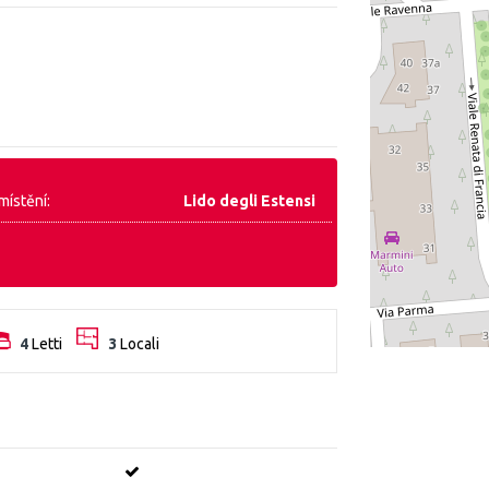
místění:
Lido degli Estensi
4
Letti
3
Locali