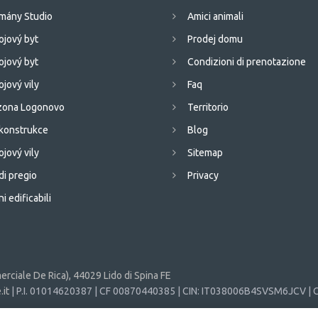
mány Studio
Amici animali
ojový byt
Prodej domu
ojový byt
Condizioni di prenotazione
ojový vily
Faq
 zona Logonovo
Territorio
konstrukce
Blog
ojový vily
Sitemap
di pregio
Privacy
i edificabili
rciale De Rica), 44029 Lido di Spina FE
it
| P.I. 01014620387 | CF 00870440385 | CIN: IT038006B4SVSM6JCV | C