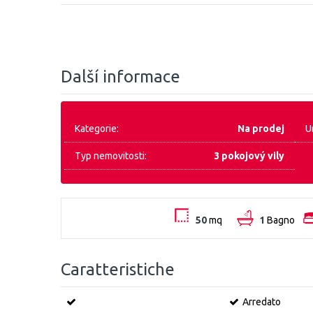
Další informace
Kategorie:
Na prodej
U
Typ nemovitosti:
3 pokojový vily
50
mq
1
Bagno
Caratteristiche
Arredato