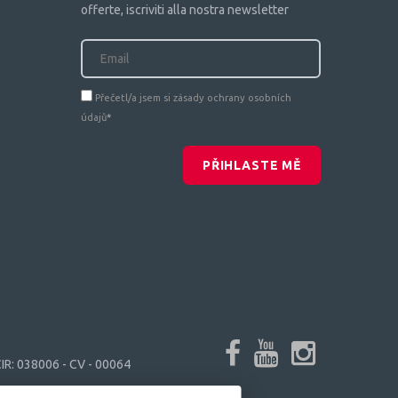
offerte, iscriviti alla nostra newsletter
Přečetl/a jsem si zásady ochrany osobních
údajů
*
PŘIHLASTE MĚ
IR: 038006 - CV - 00064