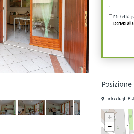
Přečetl/a 
Iscriviti al
Posizione
Lido degli Es
+
−