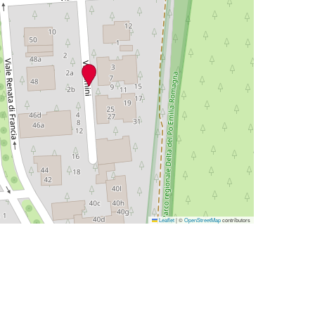
Leaflet
|
©
OpenStreetMap
contributors