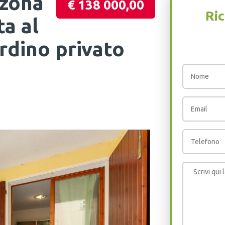
 zona
€ 138 000,00
Ric
ta al
ardino privato