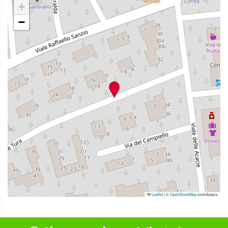
+
−
Leaflet
|
©
OpenStreetMap
contributors