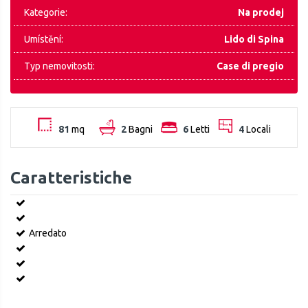
Kategorie:
Na prodej
Umístění:
Lido di Spina
Typ nemovitosti:
Case di pregio
81
mq
2
Bagni
6
Letti
4
Locali
Caratteristiche
Arredato