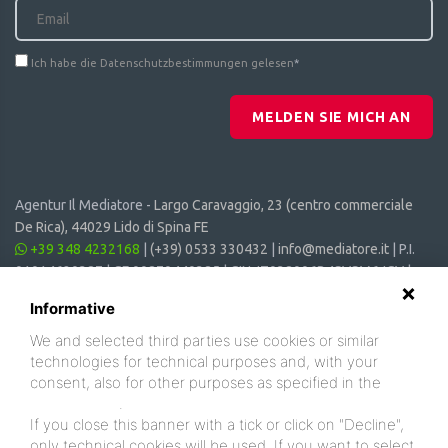
Ich habe die Datenschutzbestimmungen gelesen
*
MELDEN SIE MICH AN
Agentur Il Mediatore -
Largo Caravaggio, 23 (centro commerciale
De Rica), 44029 Lido di Spina FE
+39 348 4232168
|
(+39) 0533 330432
|
info@mediatore.it
| P.I.
01014620387 | CF 00870440385 | CIN: IT038006B4SVSM6JCV |
CIR: 038006 - CV - 00064
Informative
We and selected third parties use cookies or similar
technologies for technical purposes and, with your
consent, also for other purposes as specified in the
cookie policy
.
If you close this banner with a tick or click on "Decline",
only technical cookies will be used. If you want to select