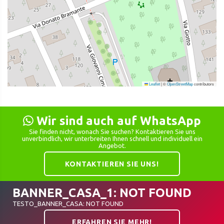
Leaflet
|
©
OpenStreetMap
contributors
Wir sind auch auf WhatsApp
Sie finden nicht, wonach Sie suchen? Kontaktieren Sie uns
unverbindlich, wir unterbreiten Ihnen schnell und individuell ein
Angebot.
KONTAKTIEREN SIE UNS!
BANNER_CASA_1: NOT FOUND
TESTO_BANNER_CASA: NOT FOUND
ERFAHREN SIE MEHR!