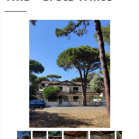
1
/
32