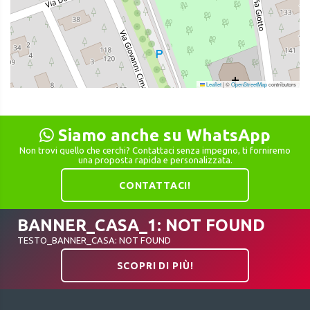
Leaflet
|
©
OpenStreetMap
contributors
Siamo anche su WhatsApp
Non trovi quello che cerchi? Contattaci senza impegno, ti forniremo
una proposta rapida e personalizzata.
CONTATTACI!
BANNER_CASA_1: NOT FOUND
TESTO_BANNER_CASA: NOT FOUND
SCOPRI DI PIÙ!