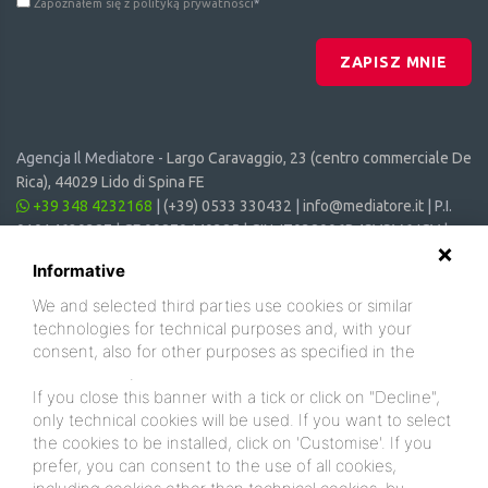
Zapoznałem się z polityką prywatności
*
ZAPISZ MNIE
Agencja Il Mediatore -
Largo Caravaggio, 23 (centro commerciale De
Rica), 44029 Lido di Spina FE
+39 348 4232168
|
(+39) 0533 330432
|
info@mediatore.it
| P.I.
01014620387 | CF 00870440385 | CIN: IT038006B4SVSM6JCV |
CIR: 038006 - CV - 00064
Informative
We and selected third parties use cookies or similar
technologies for technical purposes and, with your
consent, also for other purposes as specified in the
cookie policy
.
If you close this banner with a tick or click on "Decline",
only technical cookies will be used. If you want to select
the cookies to be installed, click on 'Customise'. If you
prefer, you can consent to the use of all cookies,