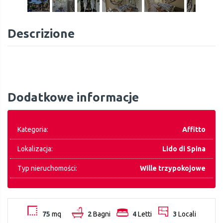
Descrizione
Dodatkowe informacje
Kategoria:
Affitto
Lokalizacja:
Lido di Spina
Typ nieruchomości:
Wille trzypokojowe
75
mq
2
Bagni
4
Letti
3
Locali