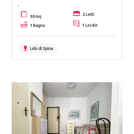
,
2
Letti
30
mq
1
Bagno
1
Locale
Lido di Spina