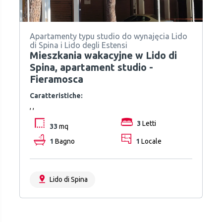
Apartamenty typu studio do wynajęcia Lido
di Spina i Lido degli Estensi
Mieszkania wakacyjne w Lido di
Spina, apartament studio -
Fieramosca
Caratteristiche:
, ,
3
Letti
33
mq
1
Bagno
1
Locale
Lido di Spina