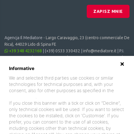
ZAPISZ MNIE
Agencja Il Mediatore -
Largo Caravaggio, 23 (centro commerciale De
Rica), 44029 Lido di Spina FE
+39 348 4232168
|
(+39) 0533 330432
|
info@mediatore.it
| P.I.
01014620387 | CF 00870440385 | CIN: IT038006B4SVSM6JCV |
CIR: 038006 - CV - 00064
Informative
We and selected third parties use cookies or similar
technologies for technical purposes and, with your
consent, also for other purposes as specified in the
cookie policy
.
If you close this banner with a tick or click on "Decline",
only technical cookies will be used. If you want to select
the cookies to be installed, click on 'Customise'. If you
prefer, you can consent to the use of all cookies,
including cookies other than technical cookies, by