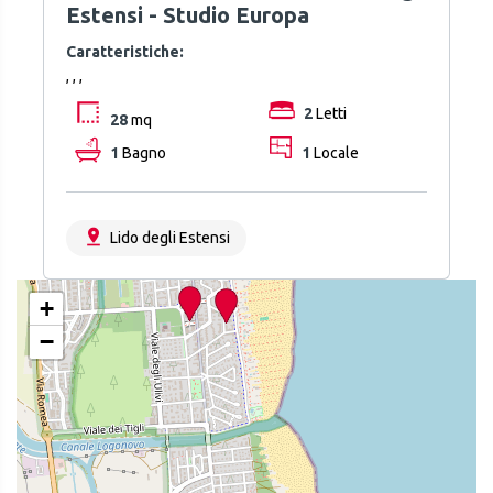
Estensi - Studio Europa
Caratteristiche:
, , ,
2
Letti
28
mq
1
Bagno
1
Locale
Lido degli Estensi
+
−