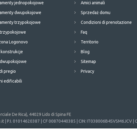
amenty jednopokojowe
Amici animali
tamenty dwupokojowe
Sprzedaż domu
amenty trzypokojowe
Condizioni di prenotazione
 trzypokojowe
Faq
 zona Logonovo
Territorio
konstrukcje
Blog
e dwupokojowe
Sitemap
di pregio
Privacy
i edificabili
ciale De Rica), 44029 Lido di Spina FE
it
| P.I. 01014620387 | CF 00870440385 | CIN: IT038006B4SVSM6JCV | C