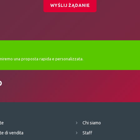
WYŚLIJ ŻĄDANIE
orniremo una proposta rapida e personalizzata.
D
te
Chi siamo
te di vendita
Staff