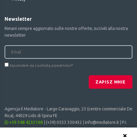
Newsletter
Rimani sempre aggiornato sulle nostre offerte, iscriviti alla nostra
newsletter
Zapoznałem się z polityką prywatności
*
ZAPISZ MNIE
Agencja Il Mediatore -
Largo Caravaggio, 23 (centro commerciale De
Rica), 44029 Lido di Spina FE
+39 348 4232168
|
(+39) 0533 330432
|
info@mediatore.it
| P.I.
01014620387 | CF 00870440385 | CIN: IT038006B4SVSM6JCV |
CIR: 038006 - CV - 00064