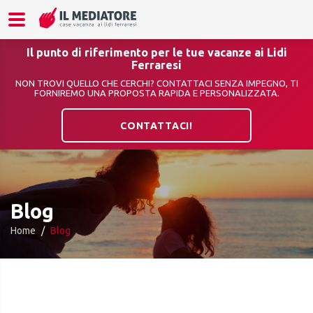
Il punto di riferimento per le tue vacanze ai Lidi
Ferraresi
NON TROVI QUELLO CHE CERCHI? CONTATTACI SENZA IMPEGNO, TI
FORNIREMO UNA PROPOSTA RAPIDA E PERSONALIZZATA.
CONTATTACI!
Blog
Home
Blog