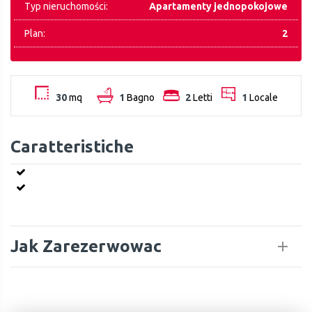
Typ nieruchomości:
Apartamenty jednopokojowe
Plan:
2
30
mq
1
Bagno
2
Letti
1
Locale
Caratteristiche
Jak Zarezerwowac