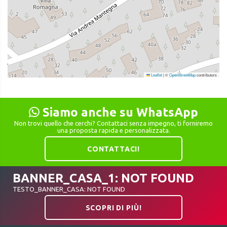
Leaflet
|
©
OpenStreetMap
contributors
Siamo anche su WhatsApp
Non trovi quello che cerchi? Contattaci senza impegno, ti forniremo
una proposta rapida e personalizzata.
CONTATTACI!
BANNER_CASA_1: NOT FOUND
TESTO_BANNER_CASA: NOT FOUND
SCOPRI DI PIÙ!