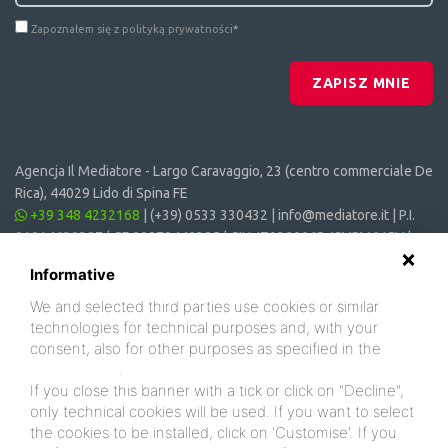
Zapoznałem się z polityką prywatności
*
ZAPISZ MNIE
Agencja Il Mediatore -
Largo Caravaggio, 23 (centro commerciale De
Rica), 44029 Lido di Spina FE
+39 348 4232168
|
(+39) 0533 330432
|
info@mediatore.it
| P.I.
01014620387 | CF 00870440385 | CIN: IT038006B4SVSM6JCV |
CIR: 038006 - CV - 00064
Informative
We and selected third parties use cookies or similar
technologies for technical purposes and, with your
consent, also for other purposes as specified in the
cookie policy
.
If you close this banner with a tick or click on "Decline",
only technical cookies will be used. If you want to select
the cookies to be installed, click on 'Customise'. If you