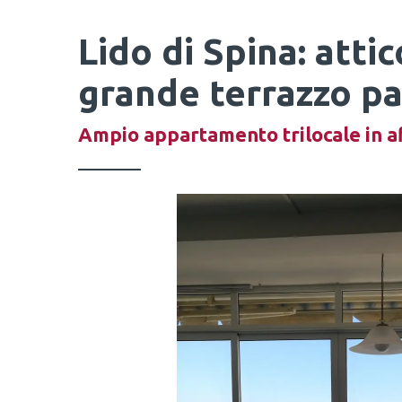
Lido di Spina: attic
grande terrazzo p
Ampio appartamento trilocale in aff