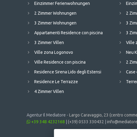
Einzimmer Ferienwohnungen
Einz
2 Zimmer Wohnungen
2 Zi
3 Zimmer Wohnungen
3 Zi
Appartamenti Residence con piscina
3 Zim
3 Zimmer Villen
Ville
Ville zona Logonovo
Neu K
Ville Residence con piscina
2 Zim
Residence Sirena Lido degli Estensi
Case 
Residence Le Terrazze
Terren
4 Zimmer Villen
Agentur Il Mediatore -
Largo Caravaggio, 23 (centro commer
+39 348 4232168
|
(+39) 0533 330432
|
info@mediatore.