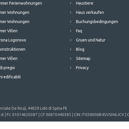
immer Ferienwohnungen
Haustiere
mmer Wohnungen
Haus verkaufen
mmer Wohnungen
Buchungsbedingungen
mer Villen
Faq
 zona Logonovo
Gruen und Natur
onstruktionen
Blog
mer Villen
Sitemap
di pregio
Privacy
i edificabili
ciale De Rica), 44029 Lido di Spina FE
it
| P.I. 01014620387 | CF 00870440385 | CIN: IT038006B4SVSM6JCV | C