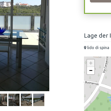
Lage der 
lido di spina
+
−