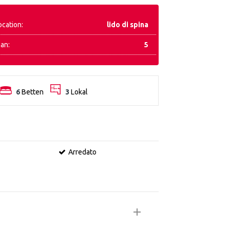
ocation:
lido di spina
lan:
5
6
Betten
3
Lokal
Arredato