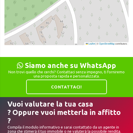
Leaflet
|
©
OpenStreetMap
contributors
Siamo anche su WhatsApp
Non trovi quello che cerchi? Contattaci senza impegno, ti forniremo
una proposta rapida e personalizzata.
CONTATTACI!
Vuoi valutare la tua casa
? Oppure vuoi metterla in affitto
?
Compila il modulo informativo e sarai contattato da un agente in
zona che stimerà il tuo immobile o ne valuterà la possibile rendita.