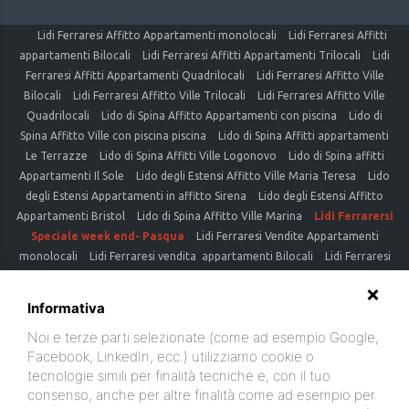
Lidi Ferraresi Affitto Appartamenti monolocali
Lidi Ferraresi Affitti
appartamenti Bilocali
Lidi Ferraresi Affitti Appartamenti Trilocali
Lidi
Ferraresi Affitti Appartamenti Quadrilocali
Lidi Ferraresi Affitto Ville
Bilocali
Lidi Ferraresi Affitto Ville Trilocali
Lidi Ferraresi Affitto Ville
Quadrilocali
Lido di Spina Affitto Appartamenti con piscina
Lido di
Spina Affitto Ville con piscina piscina
Lido di Spina Affitti appartamenti
Le Terrazze
Lido di Spina Affitti Ville Logonovo
Lido di Spina affitti
Appartamenti Il Sole
Lido degli Estensi Affitto Ville Maria Teresa
Lido
degli Estensi Appartamenti in affitto Sirena
Lido degli Estensi Affitto
Appartamenti Bristol
Lido di Spina Affitto Ville Marina
Lidi Ferrarersi
Speciale week end- Pasqua
Lidi Ferraresi Vendite Appartamenti
monolocali
Lidi Ferraresi vendita appartamenti Bilocali
Lidi Ferraresi
vendite Appartamenti Trilocali
Lidi Ferraresi vendita Appartamenti
Quadrilocali
Lidi Ferraresi vendita Ville Bilocali
Lidi Ferraresi vendita
Informativa
Ville Trilocali
Lidi Ferraresi vendita Ville Quadrilocali
Lido di
Noi e terze parti selezionate (come ad esempio Google,
Spinavendita Appartamenti con piscina
Lido di Spina vendita Ville con
Facebook, LinkedIn, ecc.) utilizziamo cookie o
piscina piscina
Lido di Spina vendita appartamenti Logonovo
Lido di
tecnologie simili per finalità tecniche e, con il tuo
Spina vendita Ville Logonovo
Lido di Spina vendita Appartamenti Il
consenso, anche per altre finalità come ad esempio per
Sole
Lido degli Estensi ville in vendita
Lido degli Estensi Appartamenti