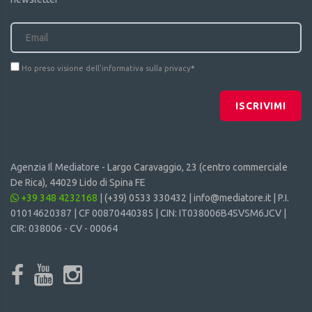
Ho preso visione dell'informativa sulla privacy
*
ISCRIVIMI
Agenzia Il Mediatore -
Largo Caravaggio, 23 (centro commerciale
De Rica), 44029 Lido di Spina FE
+39 348 4232168
|
(+39) 0533 330432
|
info@mediatore.it
| P.I.
01014620387 | CF 00870440385 | CIN: IT038006B4SVSM6JCV |
CIR: 038006 - CV - 00064