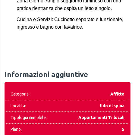
Zona Giorno
: Ampio soggiorno luminoso con una
pratica rientranza che ospita un letto singolo.
Cucina e Servizi
: Cucinotto separato e funzionale,
ingresso e bagno con lavatrice.
Informazioni aggiuntive
Categoria:
Affitto
Località:
lido di spina
Tipologia immobile:
Appartamenti Trilocali
Piano:
5