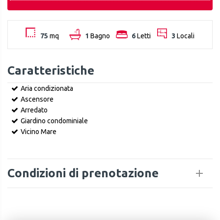
75
mq
1
Bagno
6
Letti
3
Locali
Caratteristiche
Aria condizionata
Ascensore
Arredato
Giardino condominiale
Vicino Mare
Condizioni di prenotazione