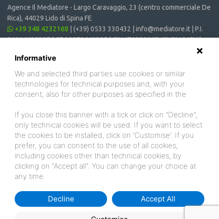
Agence Il Mediatore -
Largo Caravaggio, 23 (centro commerciale De
Rica), 44029 Lido di Spina FE
+39 348 4232168
|
(+39) 0533 330432
|
info@mediatore.it
| P.I.
01014620387 | CF 00870440385 | CIN: IT038006B4SVSM6JCV |
CIR: 038006 - CV - 00064
Informative
We and selected third parties use cookies or similar
technologies for technical purposes and, with your
consent, also for other purposes as specified in the
cookie policy
.
If you close this banner with a tick or click on "Decline",
only technical cookies will be used. If you want to select
the cookies to be installed, click on 'Customise'. If you
prefer, you can consent to the use of all cookies,
including cookies other than technical cookies, by
clicking on "Accept all". You can change your choice at
any time.
Decline
Accept All