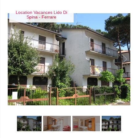
Location Vacances Lido Di
Spina - Ferrare
1
/
20