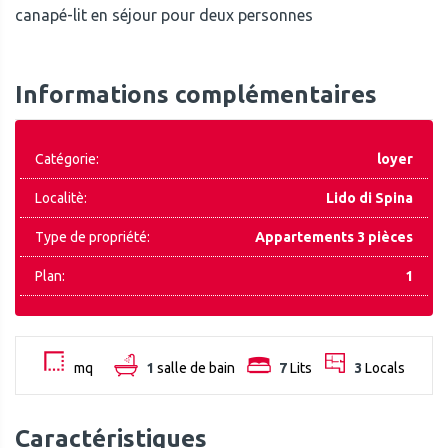
canapé-lit en séjour pour deux personnes
Informations complémentaires
Catégorie:
loyer
Localitè:
Lido di Spina
Type de propriété:
Appartements 3 pièces
Plan:
1
mq
1
salle de bain
7
Lits
3
Locals
Caractéristiques