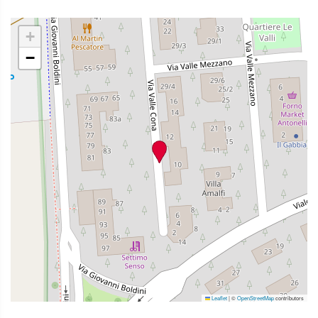
+
−
Leaflet
|
©
OpenStreetMap
contributors