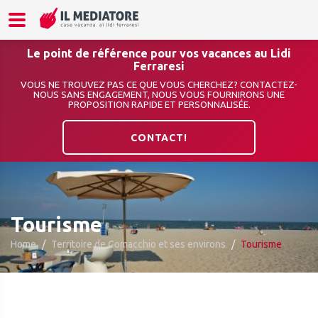
Le point de référence pour vos vacances au Lidi
Ferraresi
VOUS NE TROUVEZ PAS CE QUE VOUS CHERCHEZ? CONTACTEZ-
NOUS SANS ENGAGEMENT, NOUS VOUS FOURNIRONS UNE
PROPOSITION RAPIDE ET PERSONNALISÉE.
CONTACT!
Tourisme
Home
Territoire de Comacchio et ses environs
Tourisme