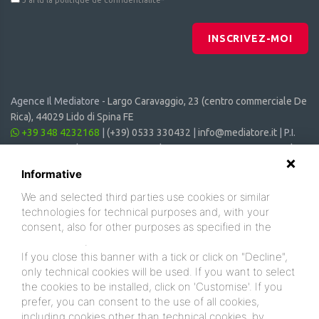
J'ai lu la politique de confidentialité
*
INSCRIVEZ-MOI
Agence Il Mediatore -
Largo Caravaggio, 23 (centro commerciale De
Rica), 44029 Lido di Spina FE
+39 348 4232168
|
(+39) 0533 330432
|
info@mediatore.it
| P.I.
01014620387 | CF 00870440385 | CIN: IT038006B4SVSM6JCV |
CIR: 038006 - CV - 00064
Informative
We and selected third parties use cookies or similar
technologies for technical purposes and, with your
consent, also for other purposes as specified in the
cookie policy
.
If you close this banner with a tick or click on "Decline",
only technical cookies will be used. If you want to select
the cookies to be installed, click on 'Customise'. If you
prefer, you can consent to the use of all cookies,
including cookies other than technical cookies, by