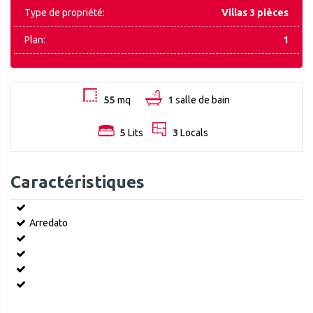
Type de propriété:
Villas 3 pièces
Plan:
1
55
mq
1
salle de bain
5
Lits
3
Locals
Caractéristiques
Arredato