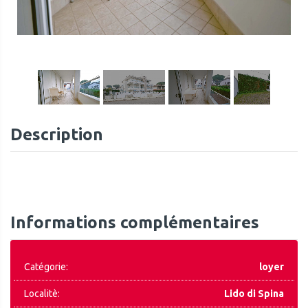
1
/
18
Description
Informations complémentaires
Catégorie:
loyer
Localitè:
Lido di Spina