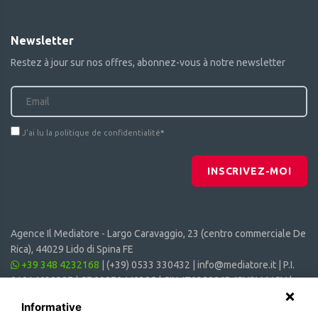
Newsletter
Restez à jour sur nos offres, abonnez-vous à notre newsletter
J'ai lu la politique de confidentialité
*
INSCRIVEZ-MOI
Agence Il Mediatore -
Largo Caravaggio, 23 (centro commerciale De
Rica), 44029 Lido di Spina FE
+39 348 4232168
|
(+39) 0533 330432
|
info@mediatore.it
| P.I.
01014620387 | CF 00870440385 | CIN: IT038006B4SVSM6JCV |
CIR: 038006 - CV - 00064
Informative