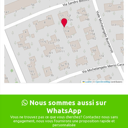
Leaflet
|
©
OpenStreetMap
contributors
Nous sommes aussi sur
WhatsApp
Vous ne trouvez pas ce que vous cherchez? Contactez-nous sans
engagement, nous vous fournirons une proposition rapide et
personnalisée