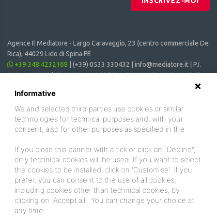
INSCRIVEZ-MOI
Agence Il Mediatore -
Largo Caravaggio, 23 (centro commerciale De
Rica), 44029 Lido di Spina FE
+39 348 4232168
|
(+39) 0533 330432
|
info@mediatore.it
| P.I.
01014620387 | CF 00870440385 | CIN: IT038006B4SVSM6JCV |
CIR: 038006 - CV - 00064
Informative
We and selected third parties use cookies or similar
technologies for technical purposes and, with your
consent, also for other purposes as specified in the
cookie policy
.
If you close this banner with a tick or click on "Decline",
only technical cookies will be used. If you want to select
the cookies to be installed, click on 'Customise'. If you
prefer, you can consent to the use of all cookies,
including cookies other than technical cookies, by
clicking on "Accept all". You can change your choice at
any time.