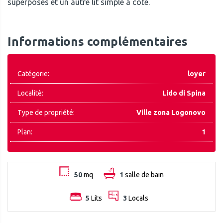
superposés et un autre lit simple a côte.
Informations complémentaires
Catégorie:
loyer
Localitè:
Lido di Spina
Type de propriété:
Ville zona Logonovo
Plan:
1
50
mq
1
salle de bain
5
Lits
3
Locals