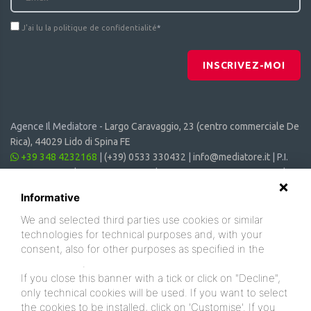
J'ai lu la politique de confidentialité
*
INSCRIVEZ-MOI
Agence Il Mediatore -
Largo Caravaggio, 23 (centro commerciale De
Rica), 44029 Lido di Spina FE
+39 348 4232168
|
(+39) 0533 330432
|
info@mediatore.it
| P.I.
01014620387 | CF 00870440385 | CIN: IT038006B4SVSM6JCV |
CIR: 038006 - CV - 00064
Informative
We and selected third parties use cookies or similar
technologies for technical purposes and, with your
consent, also for other purposes as specified in the
cookie policy
.
If you close this banner with a tick or click on "Decline",
only technical cookies will be used. If you want to select
the cookies to be installed, click on 'Customise'. If you