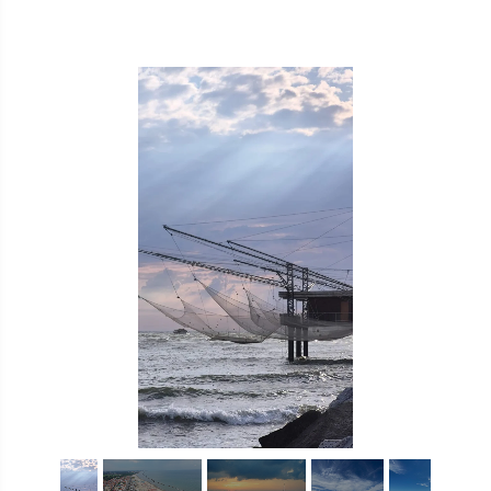
1
/
15