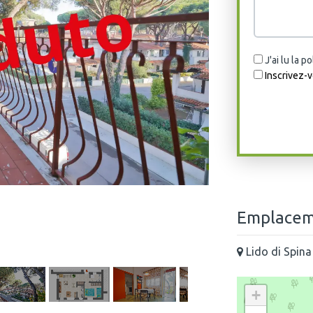
J'ai lu la p
Inscrivez-v
Emplaceme
Lido di Spina
+