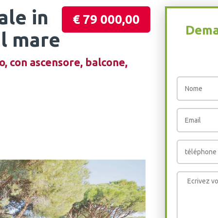
ale in
€ 79 000,00
Deman
al mare
, con ascensore, balcone,