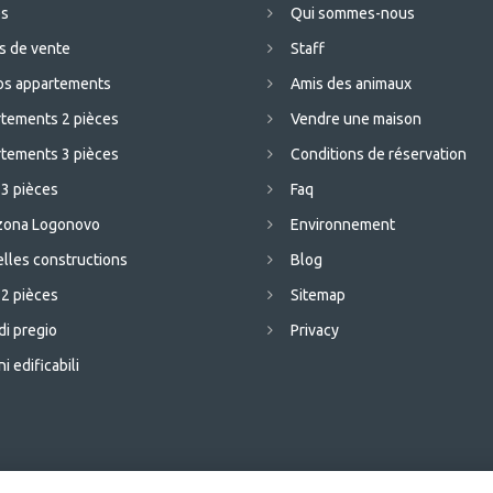
es
Qui sommes-nous
s de vente
Staff
os appartements
Amis des animaux
tements 2 pièces
Vendre une maison
tements 3 pièces
Conditions de réservation
 3 pièces
Faq
 zona Logonovo
Environnement
lles constructions
Blog
 2 pièces
Sitemap
di pregio
Privacy
i edificabili
iale De Rica), 44029 Lido di Spina FE