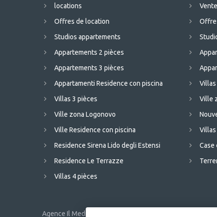
locations
Vent
Offres de location
Offre
Studios appartements
Studi
Appartements 2 pièces
Appar
Appartements 3 pièces
Appar
Appartamenti Residence con piscina
Villas
Villas 3 pièces
Ville
Ville zona Logonovo
Nouve
Ville Residence con piscina
Villas
Residence Sirena Lido degli Estensi
Case 
Residence Le Terrazze
Terren
Villas 4 pièces
Agence Il Mediatore -
Largo Caravaggio, 23 (centro commerc