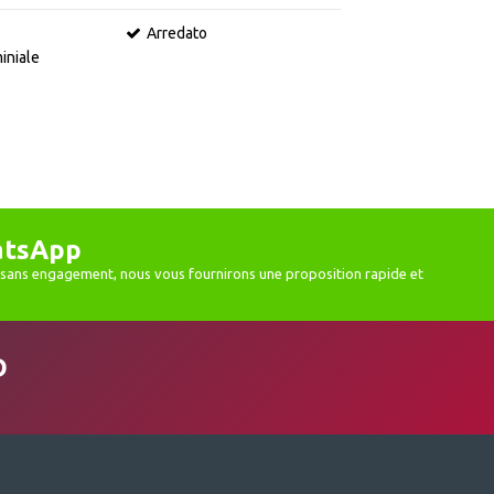
Arredato
iniale
atsApp
sans engagement, nous vous fournirons une proposition rapide et
D