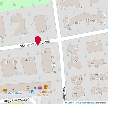
Leaflet
|
©
OpenStreetMap
contributors