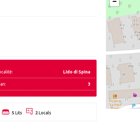
−
ocalitè:
Lido di Spina
lan:
3
5
Lits
2
Locals