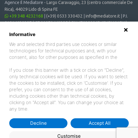
Agence Il Mediatore -
Largo Caravaggio, 23 (centro commerciale De
Rica), 44029 Lido di Spina FE
+39 348 4232168
|
(+39) 0533 330432
|
info@mediatore.it
| P.I.
01014620387 | CF 00870440385 | CIN: IT038006B4SVSM6JCV |
CIR: 038006 - CV - 00064
Informative
We and selected third parties use cookies or similar
technologies for technical purposes and, with your
consent, also for other purposes as specified in the
cookie policy
.
If you close this banner with a tick or click on "Decline",
only technical cookies will be used. If you want to select
the cookies to be installed, click on 'Customise'. If you
prefer, you can consent to the use of all cookies,
including cookies other than technical cookies, by
clicking on "Accept all". You can change your choice at
any time.
Decline
Accept All
Customise