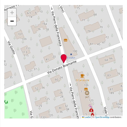
+
−
Leaflet
|
©
OpenStreetMap
contributors