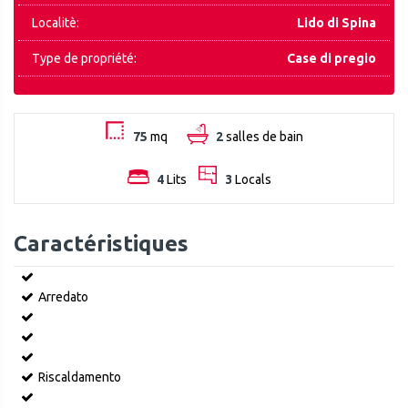
Localitè:
Lido di Spina
Type de propriété:
Case di pregio
75
mq
2
salles de bain
4
Lits
3
Locals
Caractéristiques
Arredato
Riscaldamento