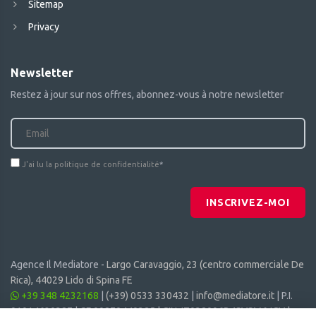
Sitemap
Privacy
Newsletter
Restez à jour sur nos offres, abonnez-vous à notre newsletter
J'ai lu la politique de confidentialité
*
INSCRIVEZ-MOI
Agence Il Mediatore -
Largo Caravaggio, 23 (centro commerciale De
Rica), 44029 Lido di Spina FE
+39 348 4232168
|
(+39) 0533 330432
|
info@mediatore.it
| P.I.
01014620387 | CF 00870440385 | CIN: IT038006B4SVSM6JCV |