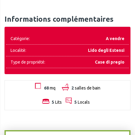
Informations complémentaires
Catégorie:
A vendre
Localitè:
Lido degli Estensi
Type de propriété:
Case di pregio
68
mq
2
salles de bain
5
Lits
5
Locals