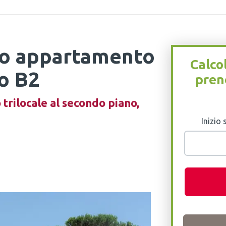
tto appartamento
Calco
do B2
pren
trilocale al secondo piano,
Inizio