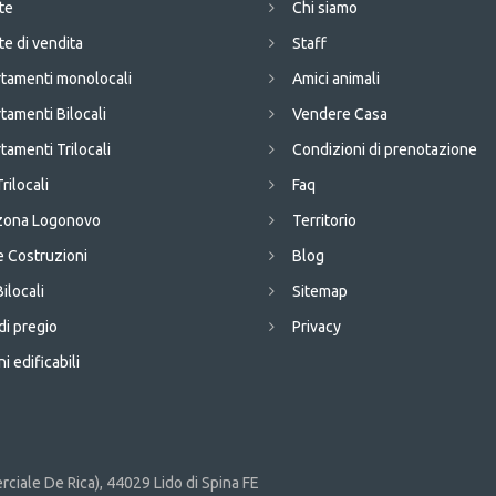
te
Chi siamo
te di vendita
Staff
tamenti monolocali
Amici animali
tamenti Bilocali
Vendere Casa
tamenti Trilocali
Condizioni di prenotazione
Trilocali
Faq
 zona Logonovo
Territorio
 Costruzioni
Blog
Bilocali
Sitemap
di pregio
Privacy
i edificabili
ciale De Rica), 44029 Lido di Spina FE