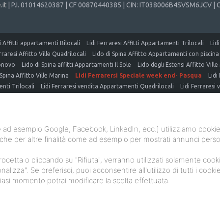
it
| P.I. 01014620387 | CF 00870440385 | CIN: IT038006B4SVSM6JCV | C
i Affitti appartamenti Bilocali
Lidi Ferraresi Affitti Appartamenti Trilocali
Lid
rraresi Affitto Ville Quadrilocali
Lido di Spina Affitto Appartamenti con piscina
gonovo
Lido di Spina affitti Appartamenti Il Sole
Lido degli Estensi Affitto Vill
 Spina Affitto Ville Marina
Lidi Ferrarersi Speciale week end- Pasqua
Lidi
nti Trilocali
Lidi Ferraresi vendita Appartamenti Quadrilocali
Lidi Ferraresi 
tamenti con piscina
Lido di Spina vendita Ville con piscina piscina
Lido di Spi
li Estensi ville in vendita
Lido degli Estensi Appartamenti in vendita vicino al 
DITA NUOVE COSTRUZIONI
 ad esempio Google, Facebook, LinkedIn, ecc.) utilizziamo cookie o 
che per altre finalità come ad esempio per mostrati annunci person
ookie policy
.
etta o cliccando su "Rifiuta", verranno utilizzati solamente cookie
nalizza". Se preferisci, puoi acconsentire all'utilizzo di tutti i cooki
siasi momento potrai modificare la scelta effettuata.