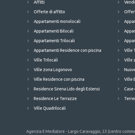
Affitti
Vendi
Offerte di affitto
Offer
Appartamenti monolocali
Appar
Appartamenti Bilocali
Appar
Appartamenti Trilocali
Appar
Appartamenti Residence con piscina
Ville 
Ville Trilocali
Ville
Ville zona Logonovo
Nuove
Ville Residence con piscina
Ville 
Residence Sirena Lido degli Estensi
Case 
Residence Le Terrazze
Terren
Ville Quadrilocali
Agenzia Il Mediatore -
Largo Caravaggio, 23 (centro commer