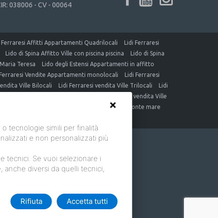
IR: 038006 - CV - 00064
i Ferraresi Affitti Appartamenti Quadrilocali
Lidi Ferraresi
Lido di Spina Affitto Ville con piscina piscina
Lido di Spina
e Maria Teresa
Lido degli Estensi Appartamenti in affitto
 Ferraresi Vendite Appartamenti monolocali
Lidi Ferraresi
vendita Ville Bilocali
Lidi Ferraresi vendita Ville Trilocali
Lidi
na vendita appartamenti Logonovo
Lido di Spina vendita Ville
mare
Lido degli Estensi vendita Appartamenti fronte mare
tecnologie simili per finalità
alizzati e non personalizzati più
 tecnici. Se vuoi selezionare i
e, anche diversi da quelli tecnici,
Rifiuta
Accetta tutti