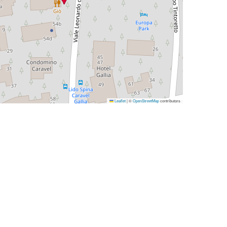
Leaflet
|
©
OpenStreetMap
contributors