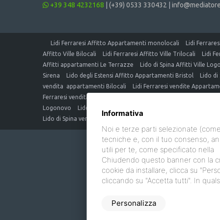
+39 348 4232168
|
(+39) 0533 330432
|
info@mediatore.
Lidi Ferraresi Affitto Appartamenti monolocali
Lidi Ferrares
Affitto Ville Bilocali
Lidi Ferraresi Affitto Ville Trilocali
Lidi Fe
Affitti appartamenti Le Terrazze
Lido di Spina Affitti Ville Lo
Sirena
Lido degli Estensi Affitto Appartamenti Bristol
Lido di
vendita appartamenti Bilocali
Lidi Ferraresi vendite Appartame
Ferraresi vendita Ville Quadrilocali
Lido di Spinavendita Appar
Logonovo
Lido di Spina vendita Appartamenti Il Sole
Lido deg
Informativa
Lido di Spina vendita ville vicino al mare
LIDI FERRARESI VEN
Noi e terze parti selezionate (come
tecniche e, con il tuo consenso, an
utili per te, come specificato nella
c
Chiudendo questo banner con la croc
cookie da installare, clicca su "Perso
cliccando su "Accetta tutti". In qual
Personalizza