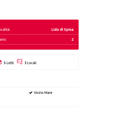
ocalità:
Lido di Spina
iano:
2
5
Letti
3
Locali
Vicino Mare