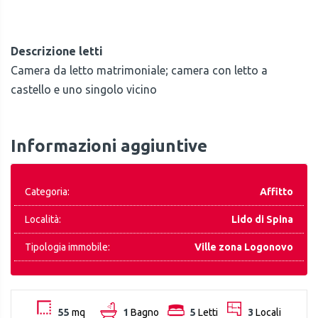
Descrizione letti
Camera da letto matrimoniale; camera con letto a
castello e uno singolo vicino
Informazioni aggiuntive
Categoria:
Affitto
Località:
Lido di Spina
Tipologia immobile:
Ville zona Logonovo
55
mq
1
Bagno
5
Letti
3
Locali