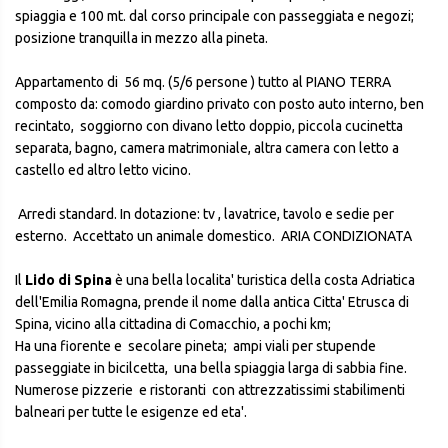
spiaggia e 100 mt. dal corso principale con passeggiata e negozi;
posizione tranquilla in mezzo alla pineta.
Appartamento di 56 mq. (5/6 persone ) tutto al PIANO TERRA
composto da: comodo giardino privato con posto auto interno, ben
recintato, soggiorno con divano letto doppio, piccola cucinetta
separata, bagno, camera matrimoniale, altra camera con letto a
castello ed altro letto vicino.
Arredi standard. In dotazione: tv , lavatrice, tavolo e sedie per
esterno. Accettato un animale domestico. ARIA CONDIZIONATA
Il
Lido di Spina
è una bella localita' turistica della costa Adriatica
dell'Emilia Romagna, prende il nome dalla antica Citta' Etrusca di
Spina, vicino alla cittadina di Comacchio, a pochi km;
Ha una fiorente e secolare pineta; ampi viali per stupende
passeggiate in bicilcetta, una bella spiaggia larga di sabbia fine.
Numerose pizzerie e ristoranti con attrezzatissimi stabilimenti
balneari per tutte le esigenze ed eta'.