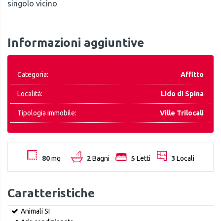
singolo vicino
Informazioni aggiuntive
Categoria:
Affitto
Località:
Lido di Spina
Tipologia immobile:
Ville Trilocali
80
mq
2
Bagni
5
Letti
3
Locali
Caratteristiche
Animali SI