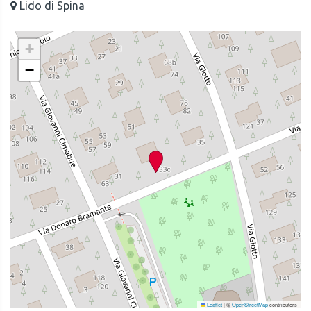
Lido di Spina
+
−
Leaflet
|
©
OpenStreetMap
contributors