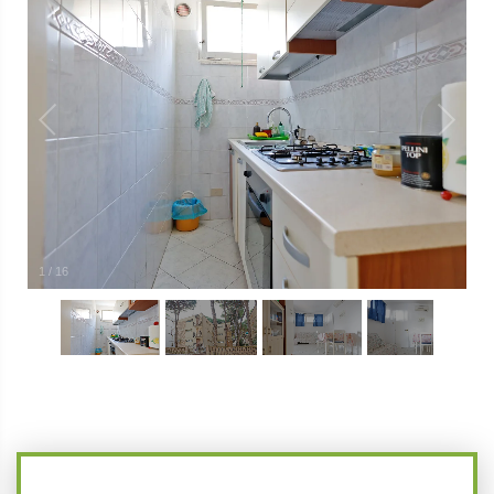
1
/
16