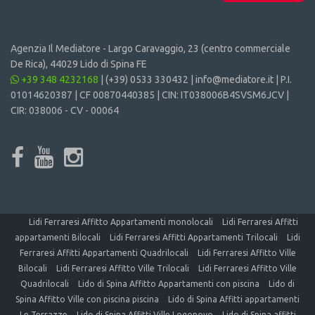
Agenzia Il Mediatore -
Largo Caravaggio, 23 (centro commerciale
De Rica), 44029 Lido di Spina FE
+39 348 4232168
|
(+39) 0533 330432
|
info@mediatore.it
| P.I.
01014620387 | CF 00870440385 | CIN: IT038006B4SVSM6JCV |
CIR: 038006 - CV - 00064
Lidi Ferraresi Affitto Appartamenti monolocali
Lidi Ferraresi Affitti
appartamenti Bilocali
Lidi Ferraresi Affitti Appartamenti Trilocali
Lidi
Ferraresi Affitti Appartamenti Quadrilocali
Lidi Ferraresi Affitto Ville
Bilocali
Lidi Ferraresi Affitto Ville Trilocali
Lidi Ferraresi Affitto Ville
Quadrilocali
Lido di Spina Affitto Appartamenti con piscina
Lido di
Spina Affitto Ville con piscina piscina
Lido di Spina Affitti appartamenti
Le Terrazze
Lido di Spina Affitti Ville Logonovo
Lido di Spina affitti