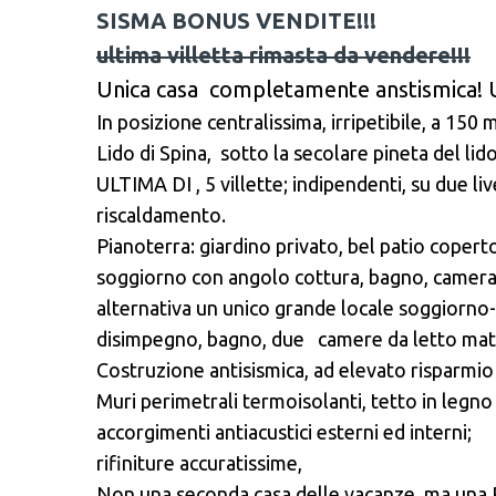
SISMA BONUS VENDITE!!!
ultima villetta rimasta da vendere!!!
Unica casa completamente anstismica! Un
In posizione centralissima, irripetibile, a 150 mt
Lido di Spina, sotto la secolare pineta del 
ULTIMA DI , 5 villette; indipendenti, su due liv
riscaldamento.
Pianoterra: giardino privato, bel patio coper
soggiorno con angolo cottura, bagno, camera
alternativa un unico grande locale soggiorno-
disimpegno, bagno, due camere da letto matr
Costruzione antisismica, ad elevato risparmio
Muri perimetrali termoisolanti, tetto in legno
accorgimenti antiacustici esterni ed interni;
rifiniture accuratissime,
Non una seconda casa delle vacanze, ma una 