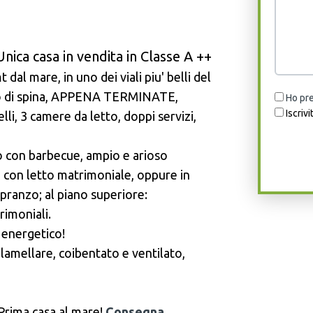
ica casa in vendita in Classe A ++
 dal mare, in uno dei viali piu' belli del
lido di spina, APPENA TERMINATE,
Ho pre
Iscrivi
elli, 3 camere da letto, doppi servizi,
to con barbecue, ampio e arioso
 con letto matrimoniale, oppure in
pranzo; al piano superiore:
imoniali.
 energetico!
 lamellare, coibentato e ventilato,
Prima casa al mare!
Consegna