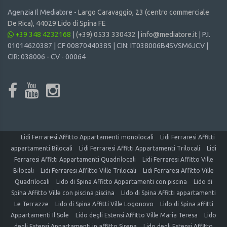
Agenzia Il Mediatore -
Largo Caravaggio, 23 (centro commerciale
De Rica), 44029 Lido di Spina FE
+39 348 4232168
|
(+39) 0533 330432
|
info@mediatore.it
| P.I.
01014620387 | CF 00870440385 | CIN: IT038006B4SVSM6JCV |
CIR: 038006 - CV - 00064
Lidi Ferraresi Affitto Appartamenti monolocali
Lidi Ferraresi Affitti
appartamenti Bilocali
Lidi Ferraresi Affitti Appartamenti Trilocali
Lidi
Ferraresi Affitti Appartamenti Quadrilocali
Lidi Ferraresi Affitto Ville
Bilocali
Lidi Ferraresi Affitto Ville Trilocali
Lidi Ferraresi Affitto Ville
Quadrilocali
Lido di Spina Affitto Appartamenti con piscina
Lido di
Spina Affitto Ville con piscina piscina
Lido di Spina Affitti appartamenti
Le Terrazze
Lido di Spina Affitti Ville Logonovo
Lido di Spina affitti
Appartamenti Il Sole
Lido degli Estensi Affitto Ville Maria Teresa
Lido
degli Estensi Appartamenti in affitto Sirena
Lido degli Estensi Affitto