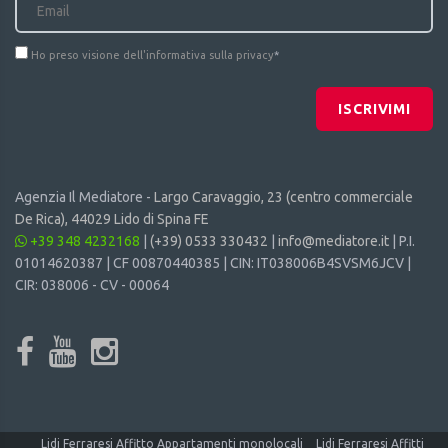
Ho preso visione dell'informativa sulla privacy
*
ISCRIVIMI
Agenzia Il Mediatore -
Largo Caravaggio, 23 (centro commerciale
De Rica), 44029 Lido di Spina FE
+39 348 4232168
|
(+39) 0533 330432
|
info@mediatore.it
| P.I.
01014620387 | CF 00870440385 | CIN: IT038006B4SVSM6JCV |
CIR: 038006 - CV - 00064
Lidi Ferraresi Affitto Appartamenti monolocali
Lidi Ferraresi Affitti