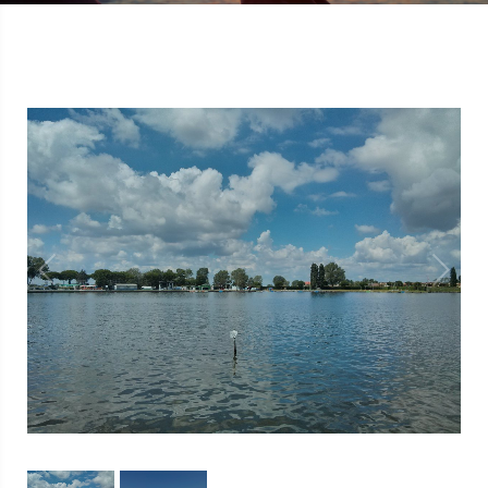
1
/
2