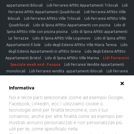
appartamenti Bilocali
Lidi Ferraresi Affitti Appartamenti Trilocali
Lidi
Ferraresi Affitti Appartamenti Quadrilocali
Lidi Ferraresi Affitto Ville
Bilocali
Lidi Ferraresi Affitto Ville Trilocali
Lidi Ferraresi Affitto Ville
Quadrilocali
Lido di Spina Affitto Appartamenti con piscina
Lido di
Spina Affitto Ville con piscina piscina
Lido di Spina Affitti appartamenti
Le Terrazze
Lido di Spina Affitti Ville Logonovo
Lido di Spina affitti
Appartamenti Il Sole
Lido degli Estensi Affitto Ville Maria Teresa
Lido
degli Estensi Appartamenti in affitto Sirena
Lido degli Estensi Affitto
Appartamenti Bristol
Lido di Spina Affitto Ville Marina
Lidi Ferrarersi
Speciale week end- Pasqua
Lidi Ferraresi Vendite Appartamenti
monolocali
Lidi Ferraresi vendita appartamenti Bilocali
Lidi Ferraresi
vendite Appartamenti Trilocali
Lidi Ferraresi vendita Appartamenti
Quadrilocali
Lidi Ferraresi vendita Ville Bilocali
Lidi Ferraresi vendita
Informativa
Ville Trilocali
Lidi Ferraresi vendita Ville Quadrilocali
Lido di
Noi e terze parti selezionate (come ad esempio Google,
Spinavendita Appartamenti con piscina
Lido di Spina vendita Ville con
Facebook, LinkedIn, ecc.) utilizziamo cookie o
piscina piscina
Lido di Spina vendita appartamenti Logonovo
Lido di
tecnologie simili per finalità tecniche e, con il tuo
Spina vendita Ville Logonovo
Lido di Spina vendita Appartamenti Il
consenso, anche per altre finalità come ad esempio per
Sole
Lido degli Estensi ville in vendita
Lido degli Estensi Appartamenti
mostrati annunci personalizzati e non personalizzati più
in vendita vicino al mare
Lido degli Estensi vendita Appartamenti fronte
utili per te, come specificato nella
cookie policy
.
mare
Lido di Spina vendita ville vicino al mare
LIDI FERRARESI VENDITA