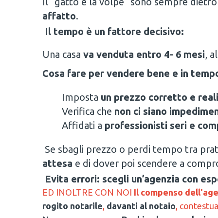
Il “gatto e la volpe” sono sempre dietro l
affatto
.
Il tempo è un fattore decisivo:
Una casa
va venduta entro 4- 6 mesi
, a
Cosa fare per vendere bene e in temp
Imposta
un prezzo corretto e real
Verifica che
non ci siano impedimen
Affidati a
professionisti seri e co
Se sbagli prezzo o perdi tempo tra pra
attesa
e di dover poi scendere a compr
Evita errori: scegli un’agenzia con esp
ED INOLTRE CON NOI
Il compenso dell'ag
rogito notarile
,
davanti al notaio
, contestu