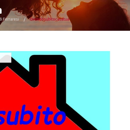
a
di Ferraresi
tivendosubitocasatua