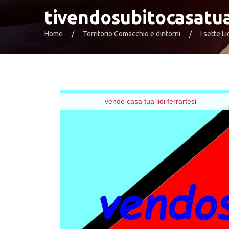
tivendosubitocasatu
Home
Territorio Comacchio e dintorni
I sette Li
vendo casa tua lidi ferrartesi