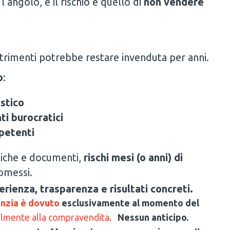
’angolo, e il rischio è quello di
non vendere
ltrimenti potrebbe restare invenduta per anni.
o
:
istico
ti burocratici
mpetenti
tiche e documenti,
rischi mesi (o anni) di
omessi.
erienza, trasparenza e risultati concreti.
enzia è dovuto
esclusivamente al momento del
almente alla compravendita.
Nessun anticipo.