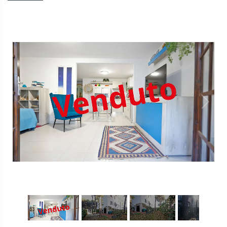
1
/
18