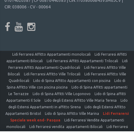
01014620387 | CF 00870440385 | CIN: IT038006B4SVSM6JCV |
CIR: 038006 - CV - 00064
Lidi Ferraresi Affitto Appartamenti monolocali
Lidi Ferraresi Affitti
appartamenti Bilocali
Lidi Ferraresi Affitti Appartamenti Trilocali
Lidi
Ferraresi Affitti Appartamenti Quadrilocali
Lidi Ferraresi Affitto Ville
Bilocali
Lidi Ferraresi Affitto Ville Trilocali
Lidi Ferraresi Affitto Ville
Quadrilocali
Lido di Spina Affitto Appartamenti con piscina
Lido di
Spina Affitto Ville con piscina piscina
Lido di Spina Affitti appartamenti
Le Terrazze
Lido di Spina Affitti Ville Logonovo
Lido di Spina affitti
Appartamenti Il Sole
Lido degli Estensi Affitto Ville Maria Teresa
Lido
degli Estensi Appartamenti in affitto Sirena
Lido degli Estensi Affitto
Appartamenti Bristol
Lido di Spina Affitto Ville Marina
Lidi Ferrarersi
Speciale week end- Pasqua
Lidi Ferraresi Vendite Appartamenti
monolocali
Lidi Ferraresi vendita appartamenti Bilocali
Lidi Ferraresi
vendite Appartamenti Trilocali
Lidi Ferraresi vendita Appartamenti