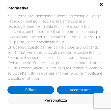
Quadrilocali
Lidi Ferraresi vendita Ville Bilocali
Lidi Ferraresi vendita
Informativa
Ville Trilocali
Lidi Ferraresi vendita Ville Quadrilocali
Lido di
Noi e terze parti selezionate (come ad esempio Google,
Spinavendita Appartamenti con piscina
Lido di Spina vendita Ville con
Facebook, LinkedIn, ecc.) utilizziamo cookie o
piscina piscina
Lido di Spina vendita appartamenti Logonovo
Lido di
tecnologie simili per finalità tecniche e, con il tuo
Spina vendita Ville Logonovo
Lido di Spina vendita Appartamenti Il
consenso, anche per altre finalità come ad esempio per
Sole
Lido degli Estensi ville in vendita
Lido degli Estensi Appartamenti
mostrati annunci personalizzati e non personalizzati più
in vendita vicino al mare
Lido degli Estensi vendita Appartamenti fronte
utili per te, come specificato nella
cookie policy
.
mare
Lido di Spina vendita ville vicino al mare
LIDI FERRARESI VENDITA
Chiudendo questo banner con la crocetta o cliccando
NUOVE COSTRUZIONI
su "Rifiuta", verranno utilizzati solamente cookie tecnici.
Se vuoi selezionare i cookie da installare, clicca su
"Personalizza". Se preferisci, puoi acconsentire all'utilizzo
di tutti i cookie, anche diversi da quelli tecnici, cliccando
su "Accetta tutti". In qualsiasi momento potrai modificare
la scelta effettuata.
Rifiuta
Accetta tutti
Personalizza