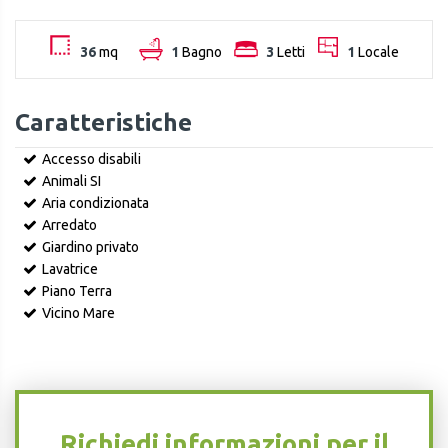
36
mq
1
Bagno
3
Letti
1
Locale
Caratteristiche
Accesso disabili
Animali SI
Aria condizionata
Arredato
Giardino privato
Lavatrice
Piano Terra
Vicino Mare
Richiedi informazioni per il