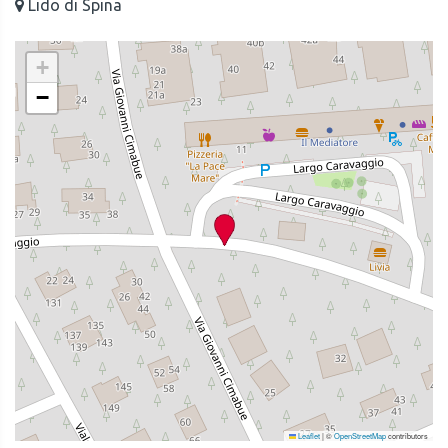
Lido di Spina
+
−
Leaflet
|
©
OpenStreetMap
contributors