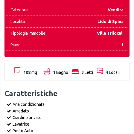
Categoria:
Vendita
Località:
Lido di Spina
Tipologia immobile:
Ville Trilocali
Piano:
1
108
mq
1
Bagno
3
Letti
4
Locali
Caratteristiche
Aria condizionata
Arredato
Giardino privato
Lavatrice
Posto Auto