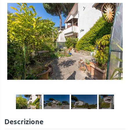
1
/
41
Descrizione