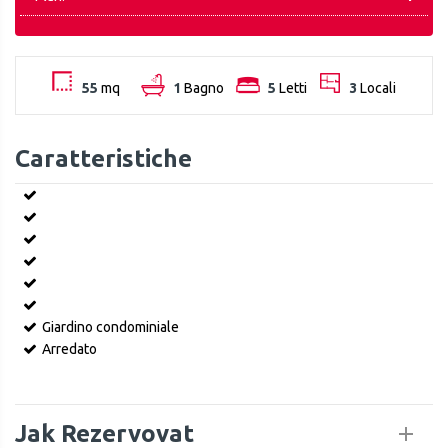
55
mq
1
Bagno
5
Letti
3
Locali
Caratteristiche
Giardino condominiale
Arredato
Jak Rezervovat