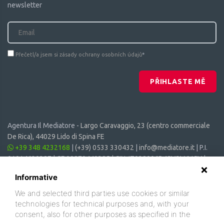
newsletter
Přečetl/a jsem si zásady ochrany osobních údajů
*
PŘIHLASTE MĚ
Agentura Il Mediatore -
Largo Caravaggio, 23 (centro commerciale
De Rica), 44029 Lido di Spina FE
+39 348 4232168
|
(+39) 0533 330432
|
info@mediatore.it
| P.I.
01014620387 | CF 00870440385 | CIN: IT038006B4SVSM6JCV |
CIR: 038006 - CV - 00064
Informative
We and selected third parties use cookies or similar
technologies for technical purposes and, with your
consent, also for other purposes as specified in the