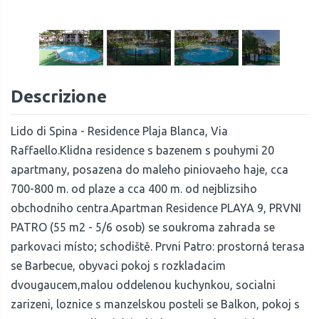
1
/
23
Descrizione
Lido di Spina - Residence Plaja Blanca, Via
Raffaello.Klidna residence s bazenem s pouhymi 20
apartmany, posazena do maleho piniovaeho haje, cca
700-800 m. od plaze a cca 400 m. od nejblizsiho
obchodniho centra.Apartman Residence PLAYA 9, PRVNI
PATRO (55 m2 - 5/6 osob) se soukroma zahrada se
parkovaci místo; schodiště. Prvni Patro: prostorná terasa
se Barbecue, obyvaci pokoj s rozkladacim
dvougaucem,malou oddelenou kuchynkou, socialni
zarizeni, loznice s manzelskou posteli se Balkon, pokoj s