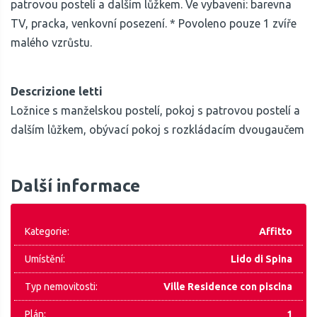
patrovou postelí a dalším lůžkem. Ve vybaveni: barevna
TV, pracka, venkovní posezení. * Povoleno pouze 1 zvíře
malého vzrůstu.
Descrizione letti
Ložnice s manželskou postelí, pokoj s patrovou postelí a
dalším lůžkem, obývací pokoj s rozkládacím dvougaučem
Další informace
Kategorie:
Affitto
Umístění:
Lido di Spina
Typ nemovitosti:
Ville Residence con piscina
Plán:
1