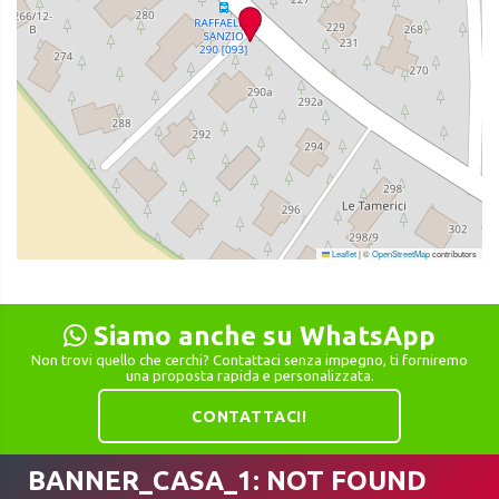
Leaflet
|
©
OpenStreetMap
contributors
Siamo anche su WhatsApp
Non trovi quello che cerchi? Contattaci senza impegno, ti forniremo
una proposta rapida e personalizzata.
CONTATTACI!
BANNER_CASA_1: NOT FOUND