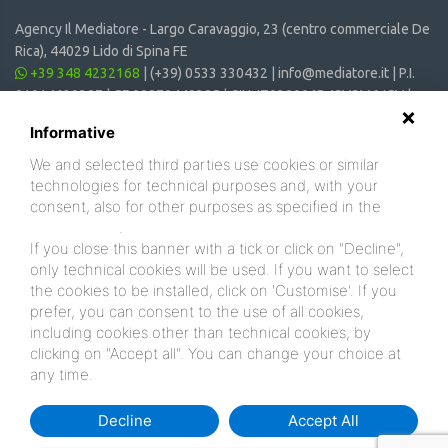
Agency Il Mediatore -
Largo Caravaggio, 23 (centro commerciale De
Rica), 44029 Lido di Spina FE
+39 348 4232168
|
(+39) 0533 330432
|
info@mediatore.it
| P.I.
01014620387 | CF 00870440385 | CIN: IT038006B4SVSM6JCV |
CIR: 038006 - CV - 00064
Informative
We and selected third parties use cookies or similar
technologies for technical purposes and, with your
consent, also for other purposes as specified in the
cookie policy
.
If you close this banner with a tick or click on "Decline",
only technical cookies will be used. If you want to select
the cookies to be installed, click on 'Customise'. If you
prefer, you can consent to the use of all cookies,
including cookies other than technical cookies, by
clicking on "Accept all". You can change your choice at
any time.
Decline
Accept All