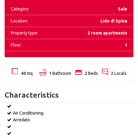
Category:
Sale
Location:
Lido di Spina
Property type:
2 room apartments
Floor:
1
40
mq
1
Bathroom
2
Beds
2
Locals
Characteristics
Air Conditioning
Arredato