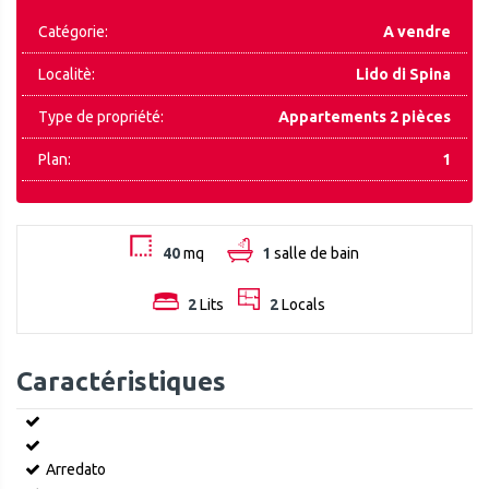
Catégorie:
A vendre
Localitè:
Lido di Spina
Type de propriété:
Appartements 2 pièces
Plan:
1
40
mq
1
salle de bain
2
Lits
2
Locals
Caractéristiques
Arredato