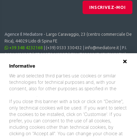
INSCRIVEZ-MOI
Agence Il Mediatore -
Largo Caravaggio, 23 (centro commerciale De
Rica), 44029 Lido di Spina FE
+39 348 4232168
|
(+39) 0533 330432
|
info@mediatore.it
| P.I.
01014620387 | CF 00870440385 | CIN: IT038006B4SVSM6JCV |
CIR: 038006 - CV - 00064
Informative
We and selected third parties use cookies or similar
technologies for technical purposes and, with your
consent, also for other purposes as specified in the
cookie policy
.
If you close this banner with a tick or click on "Decline",
only technical cookies will be used. If you want to select
the cookies to be installed, click on 'Customise'. If you
prefer, you can consent to the use of all cookies,
including cookies other than technical cookies, by
clicking on "Accept all". You can change your choice at