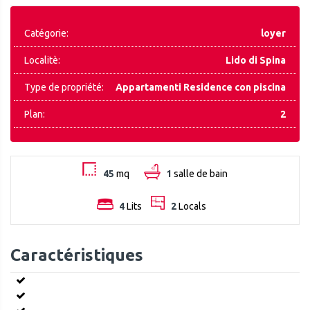
Catégorie:
loyer
Localitè:
Lido di Spina
Type de propriété:
Appartamenti Residence con piscina
Plan:
2
45
mq
1
salle de bain
4
Lits
2
Locals
Caractéristiques