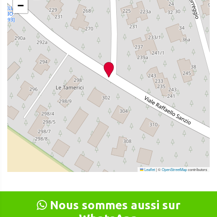
−
Leaflet
|
©
OpenStreetMap
contributors
Nous sommes aussi sur