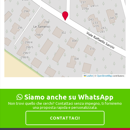
Leaflet
|
©
OpenStreetMap
contributors
Siamo anche su WhatsApp
Non trovi quello che cerchi? Contattaci senza impegno, ti forniremo
una proposta rapida e personalizzata.
CONTATTACI!