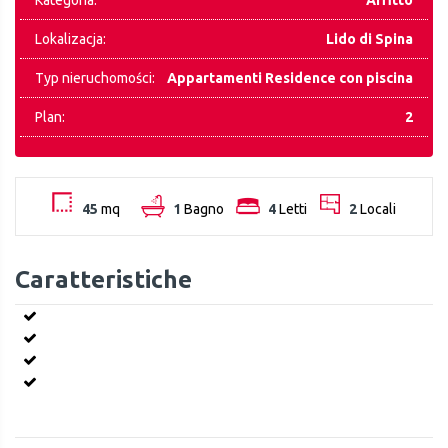
Kategoria:
Affitto
Lokalizacja:
Lido di Spina
Typ nieruchomości:
Appartamenti Residence con piscina
Plan:
2
45
mq
1
Bagno
4
Letti
2
Locali
Caratteristiche