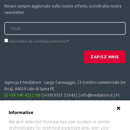
Rimani sempre aggiornato sulle nostre offerte, iscriviti alla nostra
newsletter
Zapoznałem się z polityką prywatności
*
ZAPISZ MNIE
Agencja Il Mediatore -
Largo Caravaggio, 23 (centro commerciale De
Rica), 44029 Lido di Spina FE
+39 348 4232168
|
(+39) 0533 330432
|
info@mediatore.it
| P.I.
01014620387 | CF 00870440385 | CIN: IT038006B4SVSM6JCV |
CIR: 038006 - CV - 00064
Informative
We and selected third parties use cookies or similar
technologies for technical purposes and, with your