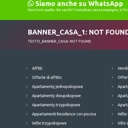
Siamo anche su WhatsApp
Non trovi quello che cerchi? Contattaci senza impegno, ti f
BANNER_CASA_1: NOT FOUN
TESTO_BANNER_CASA: NOT FOUND
Affitti
Vendi
Offerte di affitto
Offer
Apartamenty jednopokojowe
Apart
Apartamenty dwupokojowe
Apar
Apartamenty trzypokojowe
Apart
Appartamenti Residence con piscina
Wille
Wille trzypokojowe
Ville