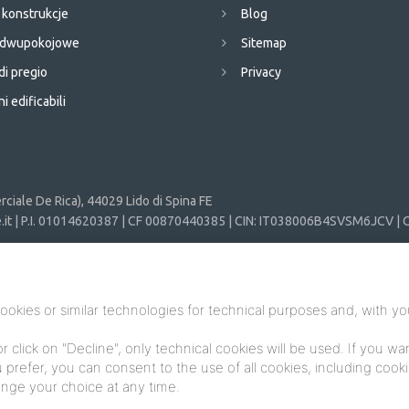
konstrukcje
Blog
e dwupokojowe
Sitemap
di pregio
Privacy
i edificabili
ciale De Rica), 44029 Lido di Spina FE
it
| P.I. 01014620387 | CF 00870440385 | CIN: IT038006B4SVSM6JCV | C
ookies or similar technologies for technical purposes and, with yo
or click on "Decline", only technical cookies will be used. If you w
you prefer, you can consent to the use of all cookies, including coo
hange your choice at any time.