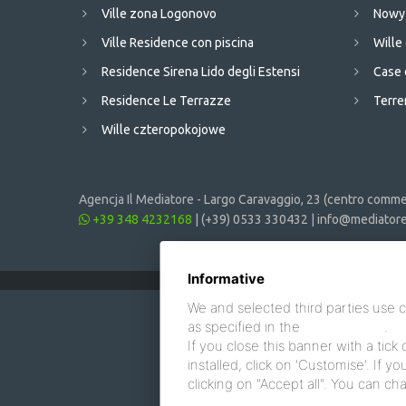
Ville zona Logonovo
Nowy 
Ville Residence con piscina
Will
Residence Sirena Lido degli Estensi
Case 
Residence Le Terrazze
Terren
Wille czteropokojowe
Agencja Il Mediatore -
Largo Caravaggio, 23 (centro commer
+39 348 4232168
|
(+39) 0533 330432
|
info@mediatore.
Informative
We and selected third parties use c
as specified in the
cookie policy
.
If you close this banner with a tick 
installed, click on 'Customise'. If 
clicking on "Accept all". You can c