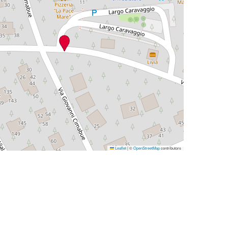
Leaflet
|
©
OpenStreetMap
contributors