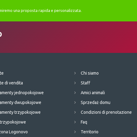
orniremo una proposta rapida e personalizzata.
D
te
Chi siamo
te di vendita
Staff
amenty jednopokojowe
Amici animali
tamenty dwupokojowe
Sprzedaż domu
amenty trzypokojowe
Condizioni di prenotazione
 trzypokojowe
Faq
 zona Logonovo
Territorio