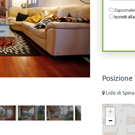
Zapoznałem
Iscriviti al
Posizione
Lido di Spina
+
−