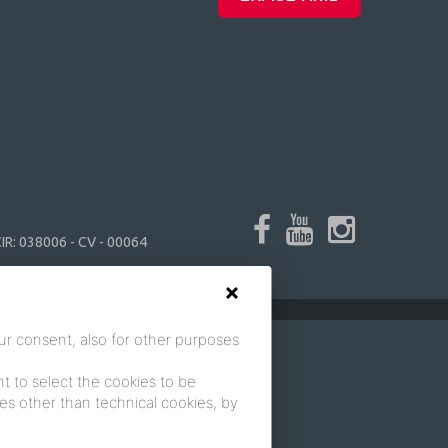
IR: 038006 - CV - 00064
ur consent, also for other purposes
ant to select the cookies to be
kies other than technical cookies, by