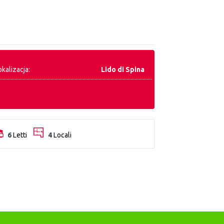
okalizacja:
Lido di Spina
6
Letti
4
Locali