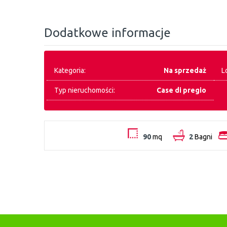
Dodatkowe informacje
Kategoria:
Na sprzedaż
L
Typ nieruchomości:
Case di pregio
90
mq
2
Bagni