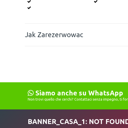
Jak Zarezerwowac
Siamo anche su WhatsApp
Non trovi quello che cerchi? Contattaci senza impegno, ti f
BANNER_CASA_1: NOT FOUN