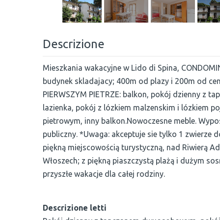
Descrizione
Mieszkania wakacyjne w Lido di Spina, CONDOMI
budynek skladajacy; 400m od plazy i 200m od cen
PIERWSZYM PIETRZE: balkon, pokój dzienny z t
lazienka, pokój z lózkiem malzenskim i lózkiem p
pietrowym, inny balkon.Nowoczesne meble. Wyposaż
publiczny. *Uwaga: akceptuje sie tylko 1 zwierze
piękną miejscowością turystyczną, nad Riwierą Ad
Włoszech; z piękną piaszczystą plażą i dużym s
przyszłe wakacje dla całej rodziny.
Descrizione letti