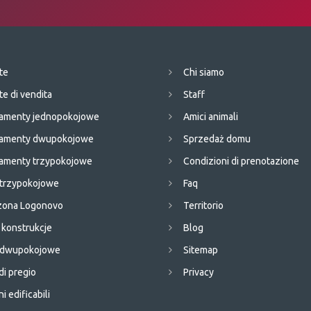
te
Chi siamo
te di vendita
Staff
amenty jednopokojowe
Amici animali
tamenty dwupokojowe
Sprzedaż domu
amenty trzypokojowe
Condizioni di prenotazione
 trzypokojowe
Faq
 zona Logonovo
Territorio
konstrukcje
Blog
e dwupokojowe
Sitemap
di pregio
Privacy
i edificabili