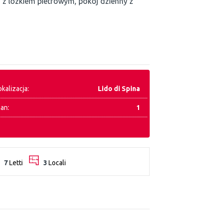
z lózkiem pietrowym, pokój dzienny z
okalizacja:
Lido di Spina
lan:
1
7
Letti
3
Locali