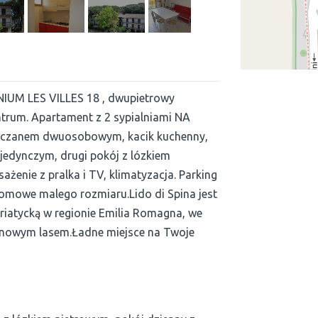
NIUM LES VILLES 18 , dwupietrowy
trum. Apartament z 2 sypialniami NA
apczanem dwuosobowym, kacik kuchenny,
ojedynczym, drugi pokój z lózkiem
enie z pralka i TV, klimatyzacja. Parking
 domowe malego rozmiaru.Lido di Spina jest
riatycką w regionie Emilia Romagna, we
osnowym lasem.Ładne miejsce na Twoje