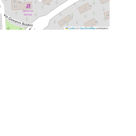
Leaflet
|
©
OpenStreetMap
contributors