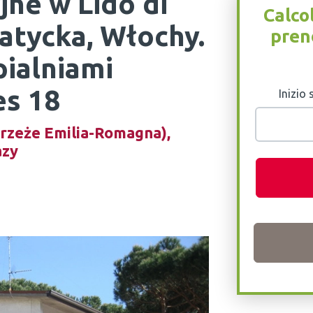
ne w Lido di
Calco
iatycka, Włochy.
pren
pialniami
es 18
Inizio
brzeże Emilia-Romagna),
azy