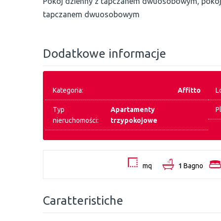
Pokój dzienny z tapczanem dwuosobowym, pokój 
tapczanem dwuosobowym
Dodatkowe informacje
Kategoria:
Affitto
L
Typ
Apartamenty
P
nieruchomości:
trzypokojowe
mq
1
Bagno
Caratteristiche