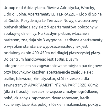
Urloup nad Adriatykiem. Riwiera Adriatycka, Włochy,
Lido di Spina. Apartamenty LE TERRAZZE – Lido di Spina
ul. Giotto. Rezydencja Le Terrazze, Nowy, dwupietrowy
budynek skladajacy sie z 9 apartamentów, polozony w
spokojnej dzielnicy. Na kazdym pietrze, wlacznie z
parterem, znajduja sie 3 wygodne i zadbane apartamenty
o wysokim standarcie wyposazenia.Budynek jest
oddalony okolo 400-450m od dlugiej piaszczystej plazy.
Do centrum handlowego jest 150m. Duzym
udogodnieniem sa zagwarantowane miejsca parkingowe
przy budynku.W kazdym apartamencie znajduje sie :
pralke, telewizor, klimatyzator, stól i krzeselka dla
zewnętrznych.APARTAMENT N°2 NA PARTERZE: 60m2
(dla 5+2 osób), niezalezne wejscie z malym ogródkiem,
pokój dzienny z tapczanem dwuosobowym, kacik
kuchenny, lazienka, pokój z lózkiem malzenskim, pokój z