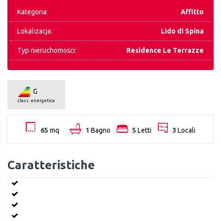
Kategoria:
Affitto
Lokalizacja:
Lido di Spina
Typ nieruchomości:
Residence Le Terrazze
G
class. energetica
65
mq
1
Bagno
5
Letti
3
Locali
Caratteristiche