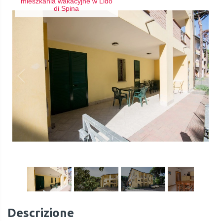
mieszkania wakacyjne w Lido
di Spina
1
/
26
Descrizione