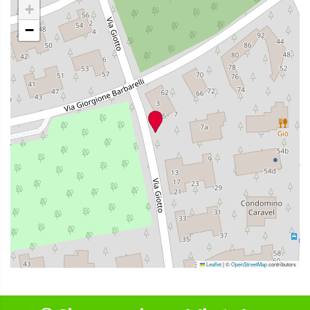
+
−
Leaflet
|
©
OpenStreetMap
contributors